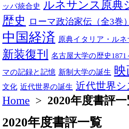
ルネサンス原典
ッパ統合史
歴史
ローマ政治家伝（全3巻
中国経済
原典イタリア・ルネ
新装復刊
名古屋大学の歴史1871～
映
マの記録と記憶
新制大学の誕生
近代世界シ
文化
近代世界の誕生
Home
>
2020年度書評一
2020年度書評一覧