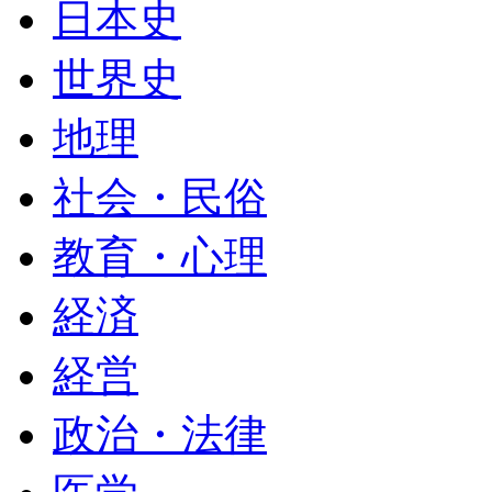
日本史
世界史
地理
社会・民俗
教育・心理
経済
経営
政治・法律