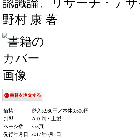
認識論、リサーチ・デザ
野村 康 著
価格
税込3,960円／本体3,600円
判型
Ａ５判・上製
ページ数
358頁
発行年月日
2017年6月1日