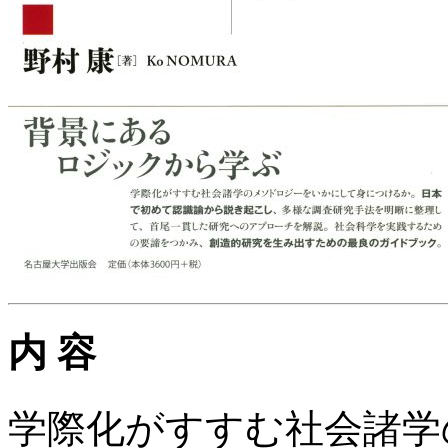
内 容
学際化がすすむ社会諸学