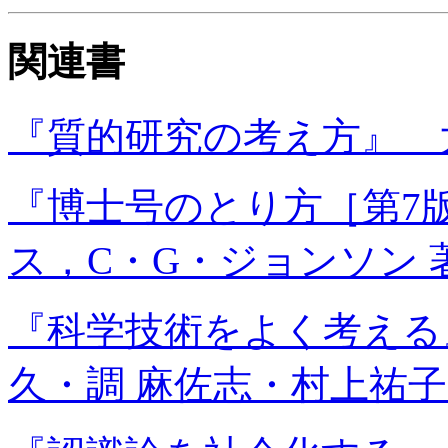
関連書
『質的研究の考え方』 大
『博士号のとり方［第7
ス，C・G・ジョンソン 
『科学技術をよく考える
久・調 麻佐志・村上祐子