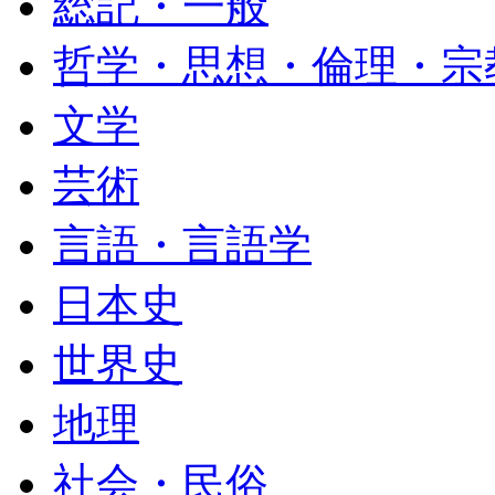
総記・一般
哲学・思想・倫理・宗
文学
芸術
言語・言語学
日本史
世界史
地理
社会・民俗