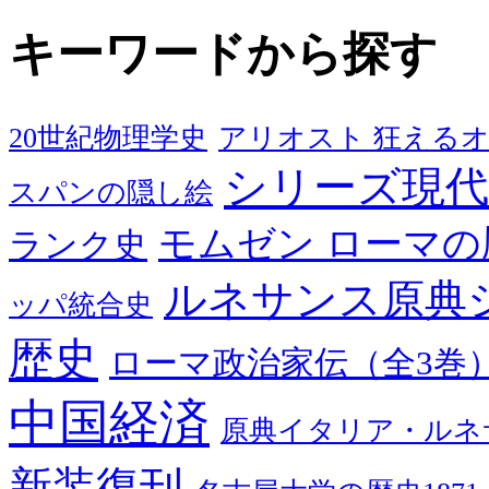
キーワードから探す
20世紀物理学史
アリオスト 狂える
シリーズ現代
スパンの隠し絵
モムゼン ローマの
ランク史
ルネサンス原典
ッパ統合史
歴史
ローマ政治家伝（全3巻
中国経済
原典イタリア・ルネ
新装復刊