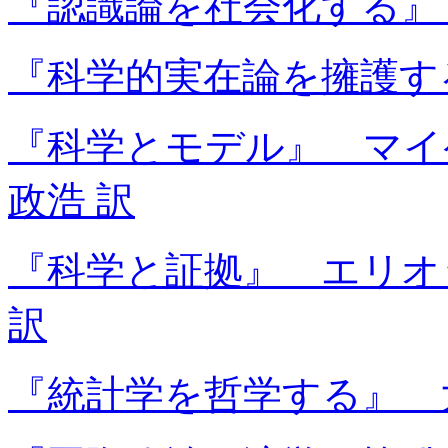
『認識論を社会化する』
『科学的実在論を擁護す
『科学とモデル』 マイ
政浩 訳
『科学と証拠』 エリオ
訳
『統計学を哲学する』 大