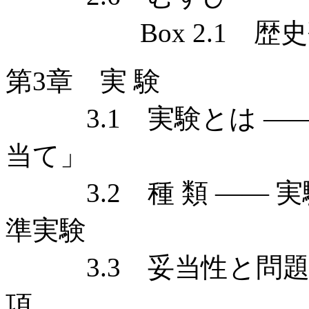
Box 2.1 歴史
第3章 実 験
3.1 実験とは ——
当て」
3.2 種 類 —— 
準実験
3.3 妥当性と問題点
項