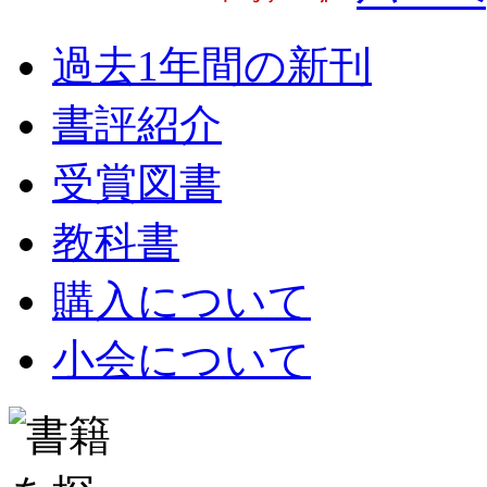
過去1年間の新刊
書評紹介
受賞図書
教科書
購入について
小会について