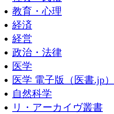
教育・心理
経済
経営
政治・法律
医学
医学 電子版（医書.jp
自然科学
リ・アーカイヴ叢書