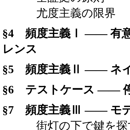
尤度主義の限界
§4 頻度主義Ⅰ —— 
レンス
§5 頻度主義Ⅱ —— 
§6 テストケース —— 
§7 頻度主義Ⅲ —— 
街灯の下で鍵を探