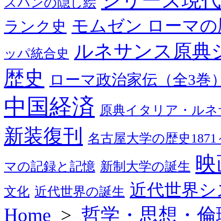
シリーズ現代
スパンの隠し絵
モムゼン ローマの
ランク史
ルネサンス原典
ッパ統合史
歴史
ローマ政治家伝（全3巻
中国経済
原典イタリア・ルネ
新装復刊
名古屋大学の歴史1871～
映
マの記録と記憶
新制大学の誕生
近代世界シ
文化
近代世界の誕生
Home
>
哲学・思想・倫