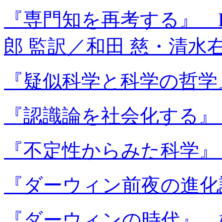
『専門知を再考する』 
郎 監訳／和田 慈・清水右
『疑似科学と科学の哲学
『認識論を社会化する』
『不定性からみた科学』 
『ダーウィン前夜の進化
『ダーウィンの時代』 