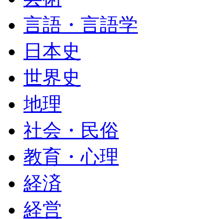
言語・言語学
日本史
世界史
地理
社会・民俗
教育・心理
経済
経営