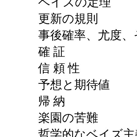
ベイズの定理
更新の規則
事後確率、尤度、そ
確 証
信 頼 性
予想と期待値
帰 納
楽園の苦難
哲学的なベイズ主義