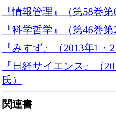
『情報管理』（第58巻第
『科学哲学』（第46巻第
『みすず』（2013年1
『日経サイエンス』（20
氏）
関連書