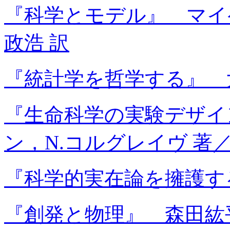
『科学とモデル』 マイ
政浩 訳
『統計学を哲学する』 大
『生命科学の実験デザイン
ン，N.コルグレイヴ 著
『科学的実在論を擁護す
『創発と物理』 森田紘