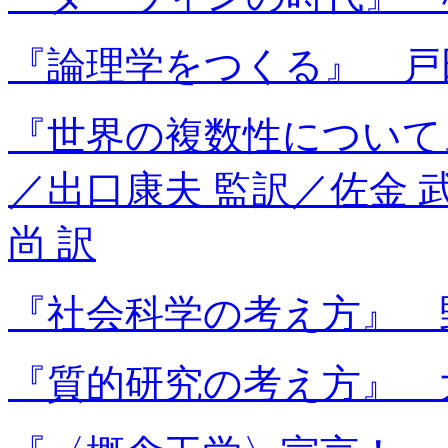
『論理学をつくる』 戸
『世界の複数性について
／出口康夫 監訳／佐金 
尚 訳
『社会科学の考え方』 野
『質的研究の考え方』 大