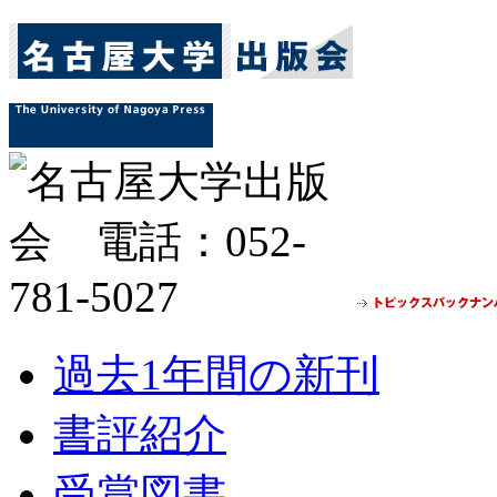
過去1年間の新刊
書評紹介
受賞図書