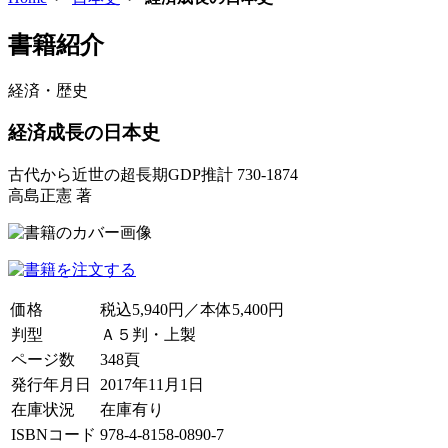
書籍紹介
経済・歴史
経済成長の日本史
古代から近世の超長期GDP推計 730-1874
高島正憲 著
価格
税込5,940円／本体5,400円
判型
Ａ５判・上製
ページ数
348頁
発行年月日
2017年11月1日
在庫状況
在庫有り
ISBNコード
978-4-8158-0890-7