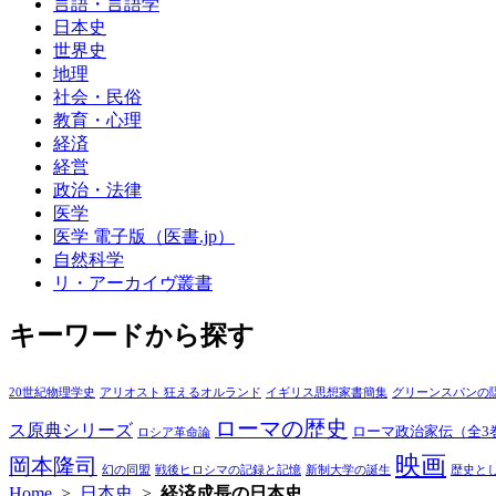
言語・言語学
日本史
世界史
地理
社会・民俗
教育・心理
経済
経営
政治・法律
医学
医学 電子版（医書.jp）
自然科学
リ・アーカイヴ叢書
キーワードから探す
20世紀物理学史
アリオスト 狂えるオルランド
イギリス思想家書簡集
グリーンスパンの
ローマの歴史
ス原典シリーズ
ローマ政治家伝（全3
ロシア革命論
映画
岡本隆司
幻の同盟
戦後ヒロシマの記録と記憶
新制大学の誕生
歴史と
Home
>
日本史
>
経済成長の日本史