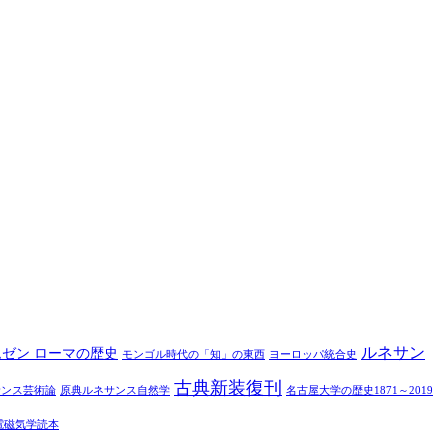
ルネサン
ムゼン ローマの歴史
モンゴル時代の「知」の東西
ヨーロッパ統合史
古典新装復刊
サンス芸術論
原典ルネサンス自然学
名古屋大学の歴史1871～2019
電磁気学読本