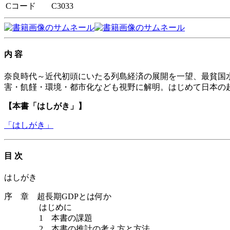
Cコード
C3033
内 容
奈良時代～近代初頭にいたる列島経済の展開を一望、最貧国
害・飢饉・環境・都市化なども視野に解明。はじめて日本の超
【本書「はしがき」】
「はしがき」
目 次
はしがき
序 章 超長期GDPとは何か
はじめに
1 本書の課題
2 本書の推計の考え方と方法