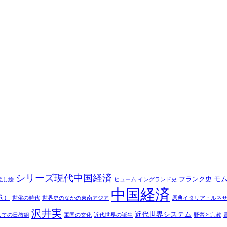
シリーズ現代中国経済
モ
フランク史
隠し絵
ヒューム イングランド史
中国経済
巻）
世俗の時代
世界史のなかの東南アジア
原典イタリア・ルネ
沢井実
近代世界システム
しての日教組
軍国の文化
近代世界の誕生
野蛮と宗教