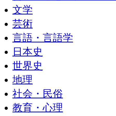
文学
芸術
言語・言語学
日本史
世界史
地理
社会・民俗
教育・心理