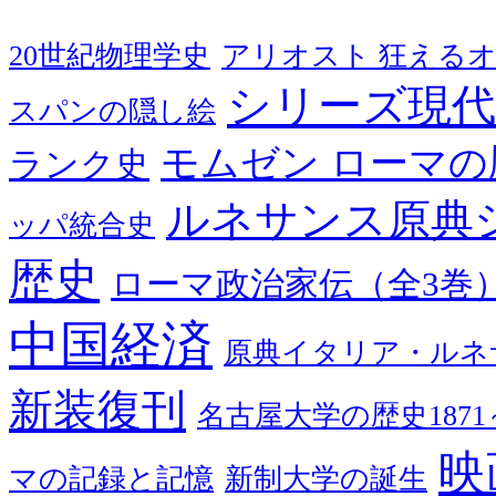
20世紀物理学史
アリオスト 狂える
シリーズ現代
スパンの隠し絵
モムゼン ローマの
ランク史
ルネサンス原典
ッパ統合史
歴史
ローマ政治家伝（全3巻
中国経済
原典イタリア・ルネ
新装復刊
名古屋大学の歴史1871～
映
マの記録と記憶
新制大学の誕生