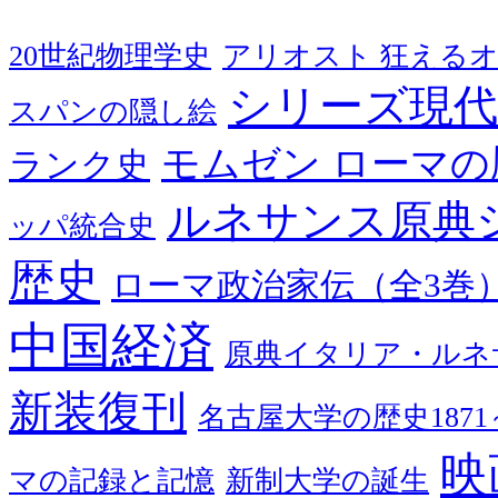
20世紀物理学史
アリオスト 狂える
シリーズ現代
スパンの隠し絵
モムゼン ローマの
ランク史
ルネサンス原典
ッパ統合史
歴史
ローマ政治家伝（全3巻
中国経済
原典イタリア・ルネ
新装復刊
名古屋大学の歴史1871～
映
マの記録と記憶
新制大学の誕生