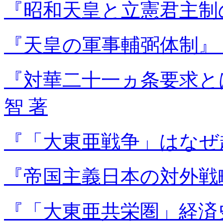
『昭和天皇と立憲君主制
『天皇の軍事輔弼体制』
『対華二十一ヵ条要求と
智 著
『「大東亜戦争」はなぜ
『帝国主義日本の対外戦
『「大東亜共栄圏」経済