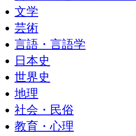
文学
芸術
言語・言語学
日本史
世界史
地理
社会・民俗
教育・心理