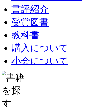
書評紹介
受賞図書
教科書
購入について
小会について