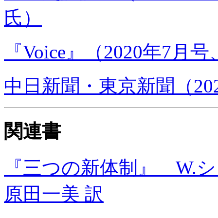
氏）
『Voice』（2020年
中日新聞・東京新聞（202
関連書
『三つの新体制』 W.
原田一美 訳