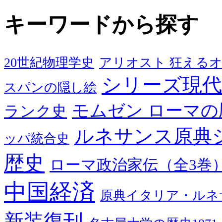
キーワードから探す
20世紀物理学史
アリオスト 狂える
シリーズ現代
スパンの隠し絵
モムゼン ローマの
ランク史
ルネサンス原典
ッパ統合史
歴史
ローマ政治家伝（全3巻
中国経済
原典イタリア・ルネ
新装復刊