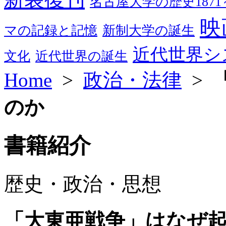
名古屋大学の歴史1871～
映
マの記録と記憶
新制大学の誕生
近代世界シ
文化
近代世界の誕生
Home
>
政治・法律
>
のか
書籍紹介
歴史・政治・思想
「大東亜戦争」はなぜ