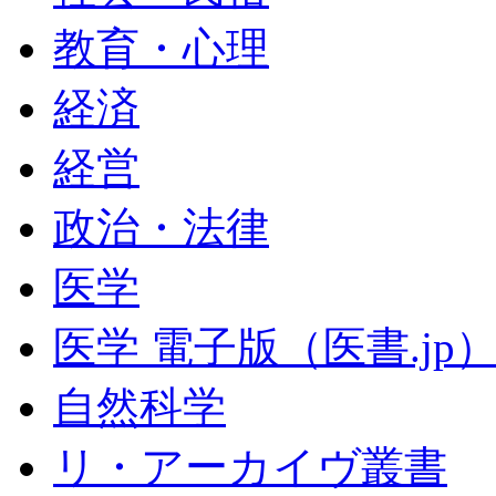
教育・心理
経済
経営
政治・法律
医学
医学 電子版（医書.jp
自然科学
リ・アーカイヴ叢書