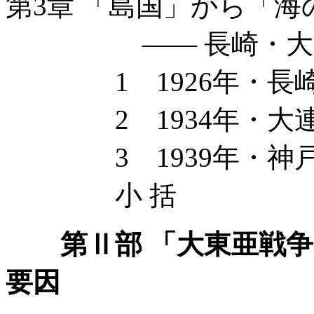
第3章 「島国」から「海
—— 長崎・大連
1 1926年・長
2 1934年・大
3 1939年・神
小 括
第Ⅱ部 「大東亜戦
要因