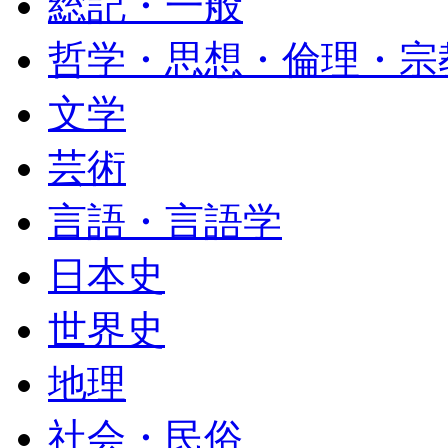
総記・一般
哲学・思想・倫理・宗
文学
芸術
言語・言語学
日本史
世界史
地理
社会・民俗