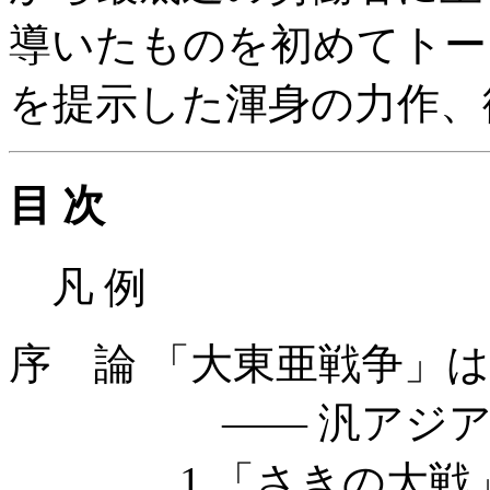
導いたものを初めてトー
を提示した渾身の力作、
目 次
凡 例
序 論 「大東亜戦争」
—— 汎アジア主
1 「さきの大戦」