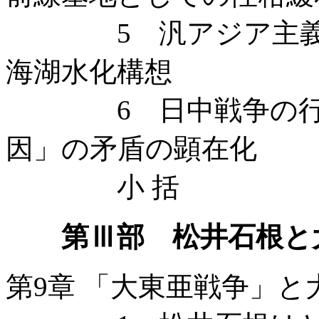
5 汎アジア主義の
海湖水化構想
6 日中戦争の行き
因」の矛盾の顕在化
小 括
第Ⅲ部 松井石根と
第9章 「大東亜戦争」