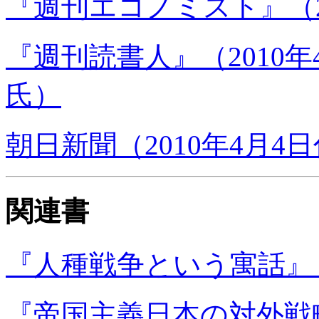
『週刊エコノミスト』（2
『週刊読書人』（2010
氏）
朝日新聞（2010年4月4
関連書
『人種戦争という寓話』 
『帝国主義日本の対外戦