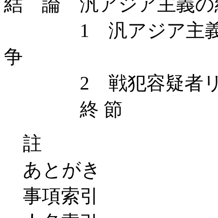
結 論 汎アジア主義の
1 汎アジア主義に
争
2 戦犯容疑者リス
終 節
註
あとがき
事項索引