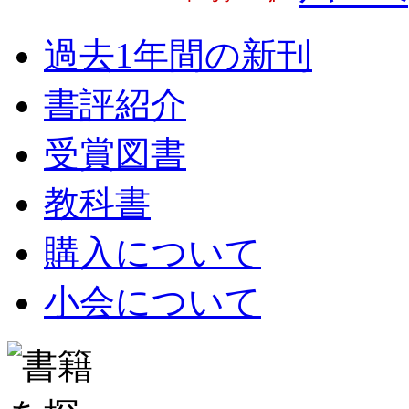
過去1年間の新刊
書評紹介
受賞図書
教科書
購入について
小会について