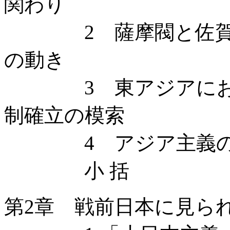
関わり
2 薩摩閥と佐賀閥
の動き
3 東アジアにおけ
制確立の模索
4 アジア主義の始
小 括
第2章 戦前日本に見ら