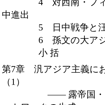
4 対西南・フィリ
中進出
5 日中戦争と汪
6 孫文の大アジア
小 括
第7章 汎アジア主義に
（1）
—— 露帝国・ソ連