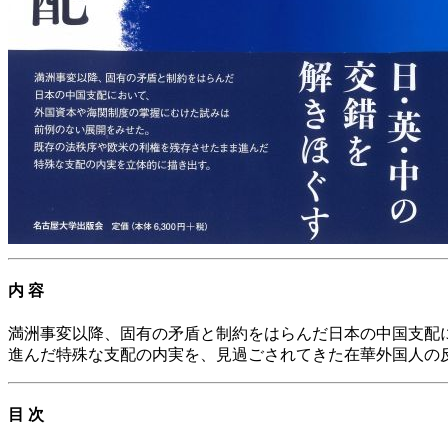
内 容
満洲事変以降、固有の矛盾と制約をはらんだ日本の中国支配
進んだ特殊な支配の内実を、見過ごされてきた在華外国人の
目 次