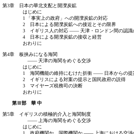
第3章 日本の華北支配と開灤炭鉱
はじめに
1 「事実上の政府」への開灤炭鉱の対応
2 日本による開灤炭鉱への接近とその限界
3 イギリス人の対応 —— 天津・ロンドン間の認識
4 日本による開灤炭鉱の接収と経営
おわりに
第4章 板挟みになる海関
—— 天津の海関をめぐる交渉
はじめに
1 海関機能の維持にむけた折衝 —— 日本からの提
2 イギリスによる対案の提示と国民政府の説得
3 マイヤーズ税務司の決断
おわりに
第Ⅲ部 華 中
第5章 イギリスの積極的介入と海関制度
—— 上海の海関をめぐる交渉
はじめに
1 政府機関か、国際機関か —— 上海における交渉