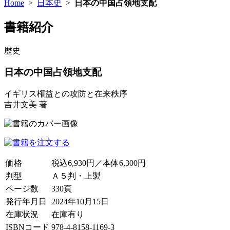
Home
>
日本史
>
日本の中国占領地支配
書籍紹介
歴史
日本の中国占領地支配
イギリス権益との攻防と在来秩序
吉井文美 著
価格
税込6,930円／本体6,300円
判型
Ａ５判・上製
ページ数
330頁
発行年月日
2024年10月15日
在庫状況
在庫有り
ISBNコード
978-4-8158-1169-3