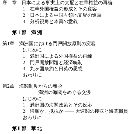
序 章 日本による事実上の支配と在華権益の再編
1 在華外国権益の形成とその変容
2 日本による中国占領地支配の進展
3 分析視角と本書の意義
第Ⅰ部 満 洲
第1章 満洲国における門戸開放原則の変容
はじめに
1 満洲国による外国権益の再編
2 門戸開放問題と経済統制
3 九ヶ国条約と日英の思惑
おわりに
第2章 海関制度からの離脱
—— 満洲の海関をめぐる交渉
はじめに
1 満洲国の海関政策とその反応
2 帰順か、抵抗か —— 大連関の接収と海関職員
おわりに
第Ⅱ部 華 北