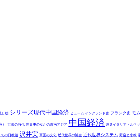
シリーズ現代中国経済
モ
フランク史
隠し絵
ヒューム イングランド史
中国経済
巻）
世俗の時代
世界史のなかの東南アジア
原典イタリア・ルネ
沢井実
近代世界システム
しての日教組
軍国の文化
近代世界の誕生
野蛮と宗教