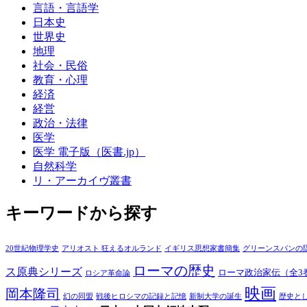
言語・言語学
日本史
世界史
地理
社会・民俗
教育・心理
経済
経営
政治・法律
医学
医学 電子版（医書.jp）
自然科学
リ・アーカイヴ叢書
キーワードから探す
20世紀物理学史
アリオスト 狂えるオルランド
イギリス思想家書簡集
グリーンスパンの
ローマの歴史
ス原典シリーズ
ローマ政治家伝（全3
ロシア革命論
映画
岡本隆司
幻の同盟
戦後ヒロシマの記録と記憶
新制大学の誕生
歴史と