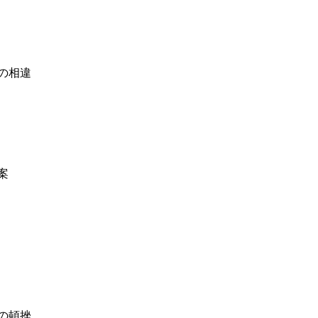
の相違
案
の頓挫