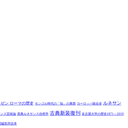
ルネサン
ムゼン ローマの歴史
モンゴル時代の「知」の東西
ヨーロッパ統合史
古典新装復刊
サンス芸術論
原典ルネサンス自然学
名古屋大学の歴史1871～2019
電磁気学読本