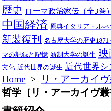
歴史
ローマ政治家伝（全3巻
中国経済
原典イタリア・ルネ
新装復刊
名古屋大学の歴史1871～
映
マの記録と記憶
新制大学の誕生
近代世界シ
文化
近代世界の誕生
Home
>
リ・アーカイヴ
哲学［リ・アーカイヴ叢