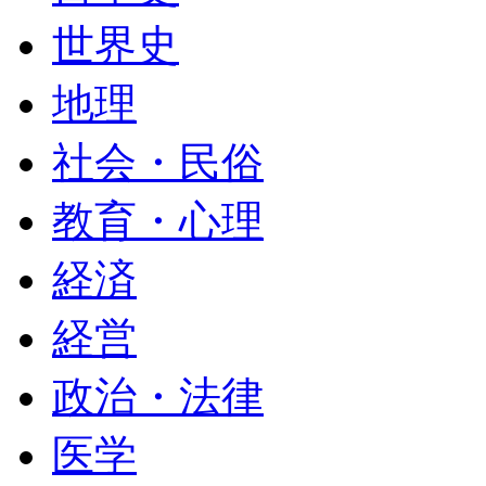
世界史
地理
社会・民俗
教育・心理
経済
経営
政治・法律
医学