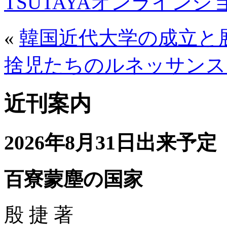
TSUTAYAオンライン
«
韓国近代大学の成立と
捨児たちのルネッサンス
近刊案内
2026年8月31日出来予定
百寮蒙塵の国家
殷 捷 著