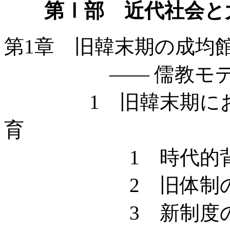
第Ⅰ部 近代社会と大学
第1章 旧韓末期の成均
—— 儒教モデル
1 旧韓末期におけ
育
1 時代的背
2 旧体制の教
3 新制度の