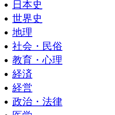
日本史
世界史
地理
社会・民俗
教育・心理
経済
経営
政治・法律