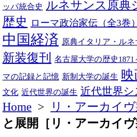
ルネサンス原典
ッパ統合史
歴史
ローマ政治家伝（全3巻
中国経済
原典イタリア・ルネ
新装復刊
名古屋大学の歴史1871～
映
マの記録と記憶
新制大学の誕生
近代世界シ
文化
近代世界の誕生
Home
>
リ・アーカイヴ
と展開［リ・アーカイヴ