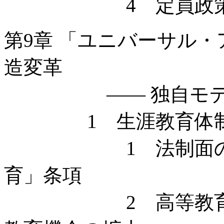
4 定員政策の
第9章 「ユニバーサル
造変革
—— 独自モデル
1 生涯教育体制
1 法制面の整備 
育」条項
2 高等教育システ