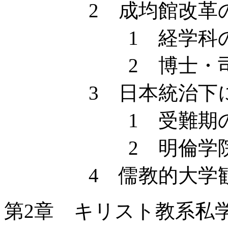
2 成均館改革の
1 経学科の
2 博士・司
3 日本統治下にお
1 受難期の
2 明倫学院の
4 儒教的大学観
第2章 キリスト教系私