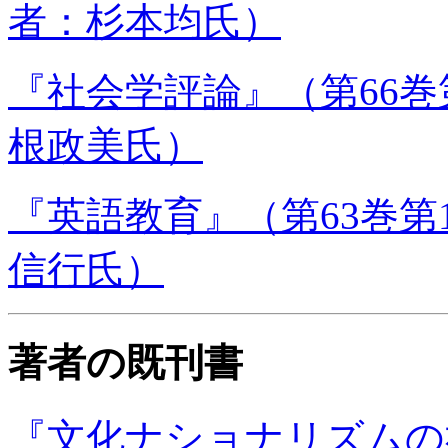
者：杉本均氏）
『社会学評論』（第66巻第
根政美氏）
『英語教育』（第63巻第1
信行氏）
著者の既刊書
『文化ナショナリズムの