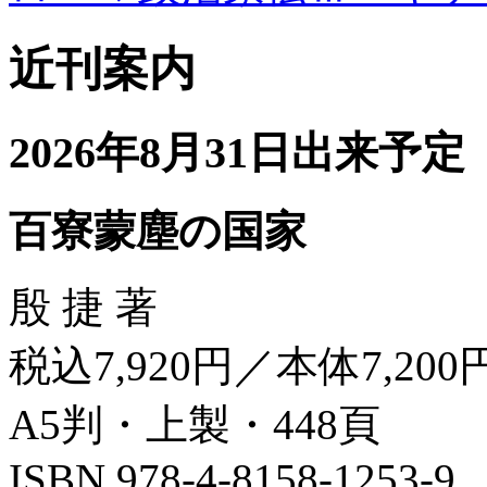
近刊案内
2026年8月31日出来予定
百寮蒙塵の国家
殷 捷 著
税込7,920円／本体7,200
A5判・上製・448頁
ISBN 978-4-8158-1253-9