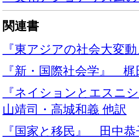
関連書
『東アジアの社会大変動
『新・国際社会学』 梶
『ネイションとエスニシテ
山靖司・高城和義 他訳
『国家と移民』 田中恭