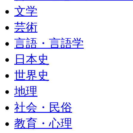
文学
芸術
言語・言語学
日本史
世界史
地理
社会・民俗
教育・心理