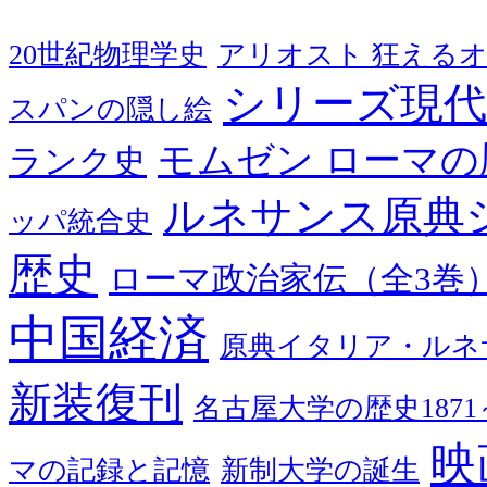
20世紀物理学史
アリオスト 狂える
シリーズ現代
スパンの隠し絵
モムゼン ローマの
ランク史
ルネサンス原典
ッパ統合史
歴史
ローマ政治家伝（全3巻
中国経済
原典イタリア・ルネ
新装復刊
名古屋大学の歴史1871～
映
マの記録と記憶
新制大学の誕生