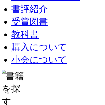
書評紹介
受賞図書
教科書
購入について
小会について