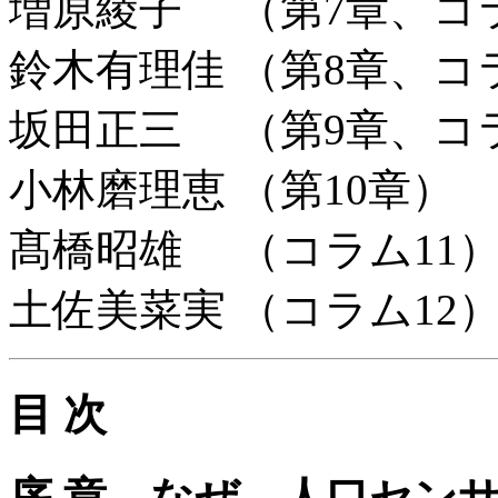
増原綾子 （第7章、コ
鈴木有理佳 （第8章、コ
坂田正三 （第9章、コラ
小林磨理恵 （第10章）
髙橋昭雄 （コラム11
土佐美菜実 （コラム12
目 次
序 章 なぜ、人口セン