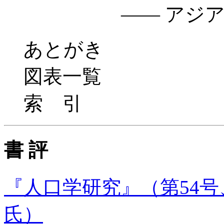
—— アジア経済
あとがき
図表一覧
索 引
書 評
『人口学研究』（第54号
氏）