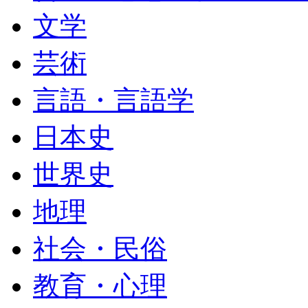
文学
芸術
言語・言語学
日本史
世界史
地理
社会・民俗
教育・心理