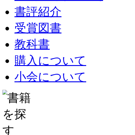
書評紹介
受賞図書
教科書
購入について
小会について