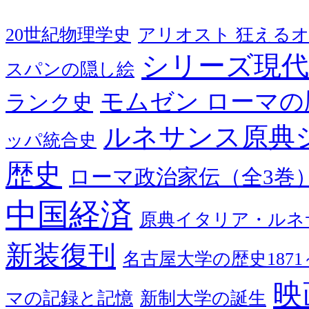
20世紀物理学史
アリオスト 狂える
シリーズ現代
スパンの隠し絵
モムゼン ローマの
ランク史
ルネサンス原典
ッパ統合史
歴史
ローマ政治家伝（全3巻
中国経済
原典イタリア・ルネ
新装復刊
名古屋大学の歴史1871～
映
マの記録と記憶
新制大学の誕生