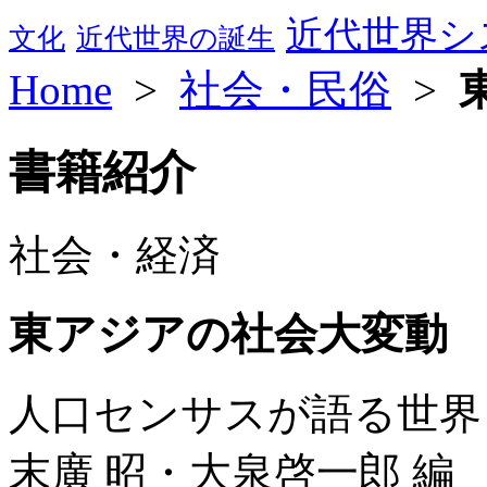
近代世界シ
文化
近代世界の誕生
Home
>
社会・民俗
>
書籍紹介
社会・経済
東アジアの社会大変動
人口センサスが語る世界
末廣 昭・大泉啓一郎 編