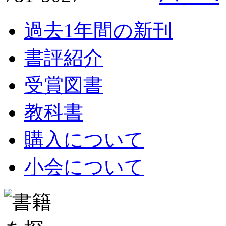
過去1年間の新刊
書評紹介
受賞図書
教科書
購入について
小会について