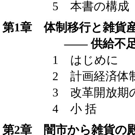
5 本書の構成
第1章 体制移行と雑貨
—— 供給不足か
1 はじめに
2 計画経済体制
3 改革開放期の
4 小 括
第2章 闇市から雑貨の