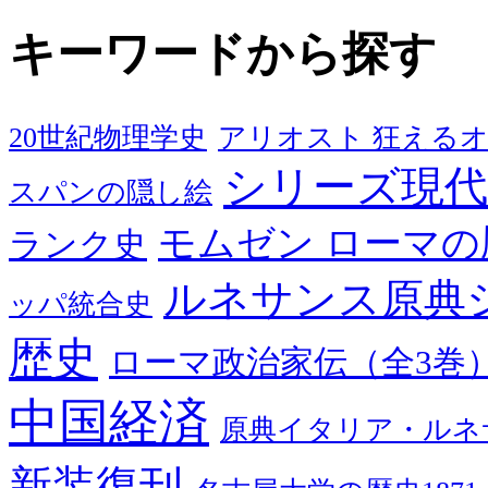
キーワードから探す
20世紀物理学史
アリオスト 狂える
シリーズ現代
スパンの隠し絵
モムゼン ローマの
ランク史
ルネサンス原典
ッパ統合史
歴史
ローマ政治家伝（全3巻
中国経済
原典イタリア・ルネ
新装復刊