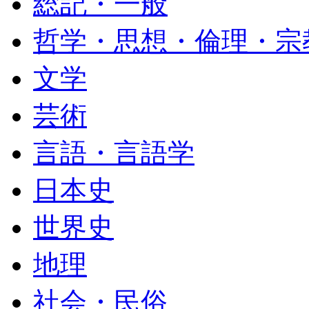
総記・一般
哲学・思想・倫理・宗
文学
芸術
言語・言語学
日本史
世界史
地理
社会・民俗