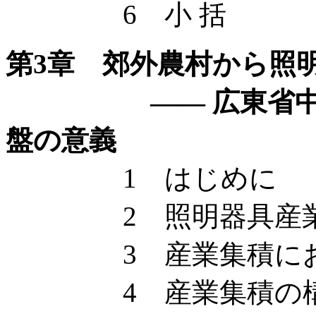
6 小 括
第3章 郊外農村から照
—— 広東省中山市
盤の意義
1 はじめに
2 照明器具産業集
3 産業集積にお
4 産業集積の構