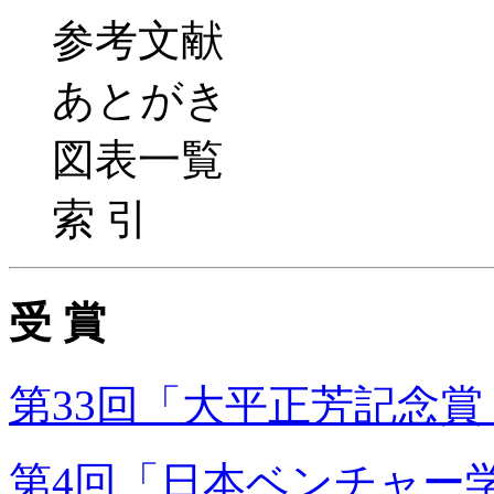
参考文献
あとがき
図表一覧
索 引
受 賞
第33回「大平正芳記念賞
第4回「日本ベンチャー