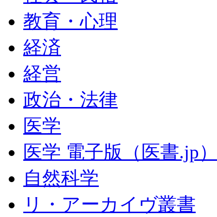
教育・心理
経済
経営
政治・法律
医学
医学 電子版（医書.jp
自然科学
リ・アーカイヴ叢書