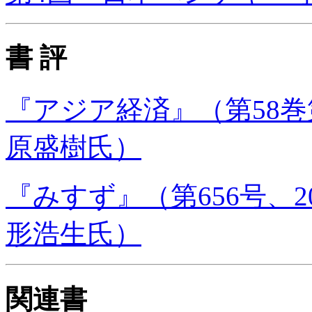
書 評
『アジア経済』（第58巻第
原盛樹氏）
『みすず』（第656号、2
形浩生氏）
関連書