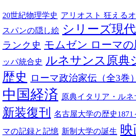
20世紀物理学史
アリオスト 狂える
シリーズ現代
スパンの隠し絵
モムゼン ローマの
ランク史
ルネサンス原典
ッパ統合史
歴史
ローマ政治家伝（全3巻
中国経済
原典イタリア・ルネ
新装復刊
名古屋大学の歴史1871～
映
マの記録と記憶
新制大学の誕生