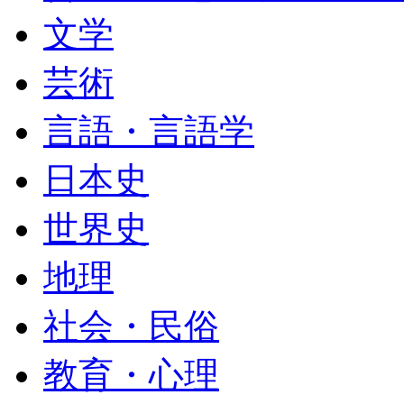
文学
芸術
言語・言語学
日本史
世界史
地理
社会・民俗
教育・心理