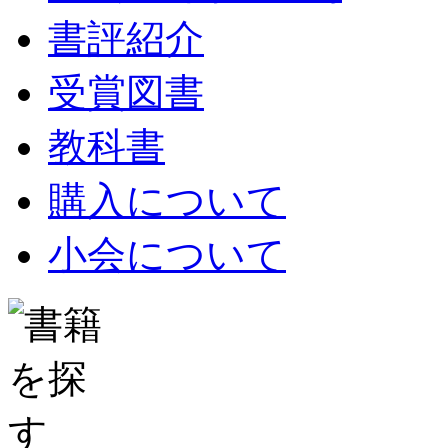
書評紹介
受賞図書
教科書
購入について
小会について