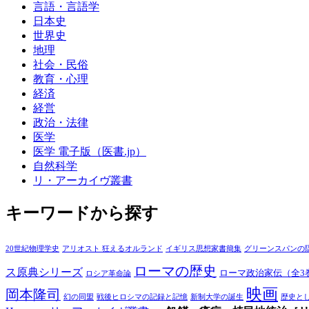
言語・言語学
日本史
世界史
地理
社会・民俗
教育・心理
経済
経営
政治・法律
医学
医学 電子版（医書.jp）
自然科学
リ・アーカイヴ叢書
キーワードから探す
20世紀物理学史
アリオスト 狂えるオルランド
イギリス思想家書簡集
グリーンスパンの
ローマの歴史
ス原典シリーズ
ローマ政治家伝（全3
ロシア革命論
映画
岡本隆司
幻の同盟
戦後ヒロシマの記録と記憶
新制大学の誕生
歴史と