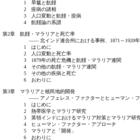
1 旱魃と飢饉
2 疫病の諸相
3 人口変動と飢饉・疫病
4 飢饉論の系譜
第2章 飢饉・マラリアと死亡率
—— 北インド連合州における事例、1871～1920年
1 はじめに
2 人口変動と死亡率
3 1879年の死亡危機と飢饉・マラリア連関
4 その他の飢饉・マラリア連関
5 その他の疾病と死亡
6 おわりに
第3章 マラリアと植民地的開発
—— アノフェレス・ファクターとヒューマン・フ
1 はじめに
2 熱帯医学とマラリア研究
3 英領インドにおけるマラリア対策とマラリア研
4 ヒューマン・ファクター・アプローチ
5 マラリアと「開発」
6 おわりに