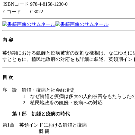
ISBNコード
978-4-8158-1230-0
Cコード
C3022
内 容
英領期における飢饉と疫病被害の深刻な様相は、なにゆえに
すとともに、植民地政府の対応をも詳細に叙述、英領期イン
目 次
序 論 飢饉・疫病と社会経済史
1 なぜ飢饉と疫病は多大の人的被害をもたらしたの
2 植民地政府の飢饉・疫病への対応
第Ⅰ部 飢饉と疫病の時代
第1章 英領インドにおける飢饉と疫病
—— 概 観