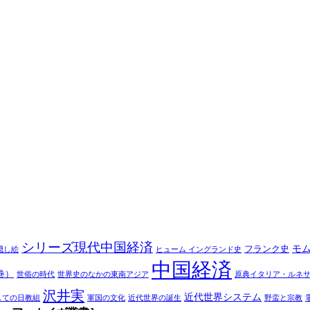
シリーズ現代中国経済
モ
フランク史
隠し絵
ヒューム イングランド史
中国経済
巻）
世俗の時代
世界史のなかの東南アジア
原典イタリア・ルネ
沢井実
近代世界システム
しての日教組
軍国の文化
近代世界の誕生
野蛮と宗教