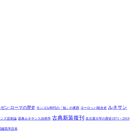
ルネサン
ムゼン ローマの歴史
モンゴル時代の「知」の東西
ヨーロッパ統合史
古典新装復刊
サンス芸術論
原典ルネサンス自然学
名古屋大学の歴史1871～2019
電磁気学読本