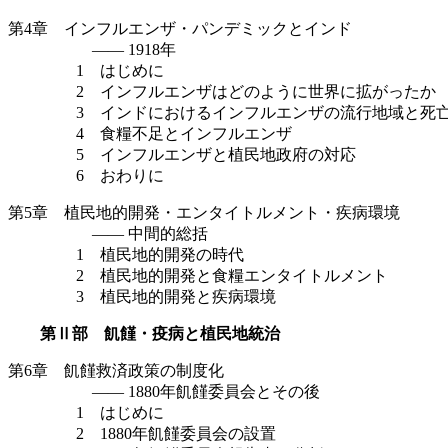
第4章 インフルエンザ・パンデミックとインド
—— 1918年
1 はじめに
2 インフルエンザはどのように世界に拡がったか
3 インドにおけるインフルエンザの流行地域と死
4 食糧不足とインフルエンザ
5 インフルエンザと植民地政府の対応
6 おわりに
第5章 植民地的開発・エンタイトルメント・疾病環境
—— 中間的総括
1 植民地的開発の時代
2 植民地的開発と食糧エンタイトルメント
3 植民地的開発と疾病環境
第Ⅱ部 飢饉・疫病と植民地統治
第6章 飢饉救済政策の制度化
—— 1880年飢饉委員会とその後
1 はじめに
2 1880年飢饉委員会の設置