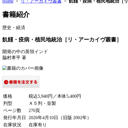
Home
>
リ・アーカイヴ叢書
>
飢饉・疫病・植民地統治［
書籍紹介
歴史・経済
飢饉・疫病・植民地統治［リ・アーカイヴ叢書］
開発の中の英領インド
脇村孝平 著
価格
税込5,940円／本体5,400円
判型
Ａ５判・並製
ページ数
270頁
発行年月日
2026年4月10日（旧版 2002年）
在庫状況
在庫有り