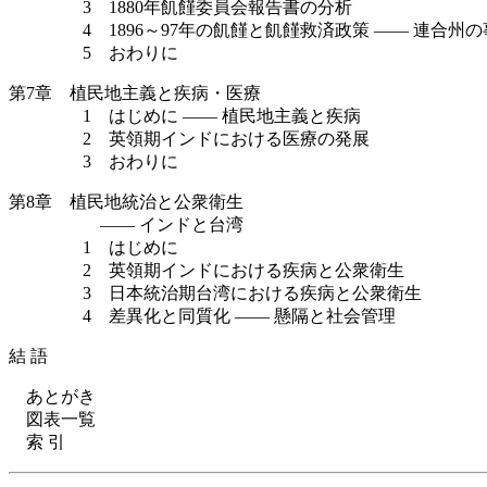
3 1880年飢饉委員会報告書の分析
4 1896～97年の飢饉と飢饉救済政策 —— 連合州の
5 おわりに
第7章 植民地主義と疾病・医療
1 はじめに —— 植民地主義と疾病
2 英領期インドにおける医療の発展
3 おわりに
第8章 植民地統治と公衆衛生
—— インドと台湾
1 はじめに
2 英領期インドにおける疾病と公衆衛生
3 日本統治期台湾における疾病と公衆衛生
4 差異化と同質化 —— 懸隔と社会管理
結 語
あとがき
図表一覧
索 引