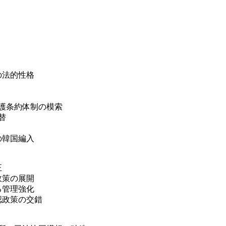
法的性格
護条約体制の模索
替
韓国編入
正
政策の展開
管理強化
政策の交錯