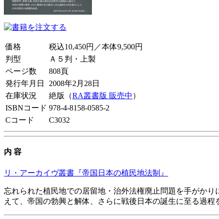
価格
税込10,450円／本体9,500円
判型
Ａ５判・上製
ページ数
808頁
発行年月日
2008年2月28日
在庫状況
絶版（
RA叢書版 販売中
）
ISBNコード
978-4-8158-0585-2
Cコード
C3032
内 容
リ・アーカイヴ叢書『帝国日本の植民地法制』
忘れられた植民地での居留地・治外法権廃止問題を手がかり
えて、帝国の勃興と解体、さらに戦後日本の誕生に至る過程