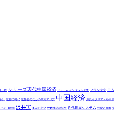
シリーズ現代中国経済
モ
フランク史
隠し絵
ヒューム イングランド史
中国経済
巻）
世俗の時代
世界史のなかの東南アジア
原典イタリア・ルネ
沢井実
近代世界システム
しての日教組
軍国の文化
近代世界の誕生
野蛮と宗教