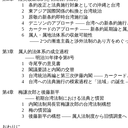
1 条約改正と法典施行対象としての沖縄と台湾
2 東アジア国際関係の転換と台湾統治
3 原敬の新条約即時台湾施行論
4 デニソンのアプローチ —— 台湾への新条約施行
5 カークードのアプローチ —— 新条約延期論と属
6 属人・属地法体系の収斂可能性
—— 2つの漸進主義と渉外法制のあり方をめぐ
第3章 属人的法体系の成立過程
—— 明治31年律令第8号
1 寺尾亨の意見書
2 閣議要請と内閣の交替
3 台湾統治再編と第三次伊藤内閣 —— カークード
4 台湾への法典施行の模索過程と「法域」の誕生 ——
第4章 梅謙次郎と後藤新平
—— 初期台湾法制における法典と慣習
1 内閣法制局長官梅謙次郎の台湾法制構想
2 梅の慣習論
3 後藤新平の構想 —— 属人法制度から旧慣調査へ
おわりに