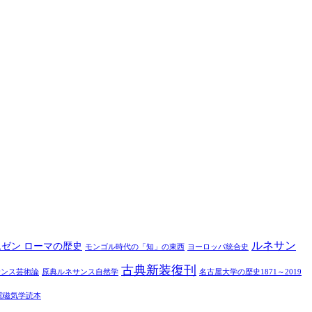
ルネサン
ムゼン ローマの歴史
モンゴル時代の「知」の東西
ヨーロッパ統合史
古典新装復刊
サンス芸術論
原典ルネサンス自然学
名古屋大学の歴史1871～2019
電磁気学読本