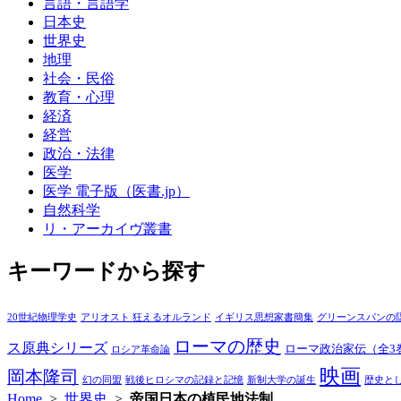
言語・言語学
日本史
世界史
地理
社会・民俗
教育・心理
経済
経営
政治・法律
医学
医学 電子版（医書.jp）
自然科学
リ・アーカイヴ叢書
キーワードから探す
20世紀物理学史
アリオスト 狂えるオルランド
イギリス思想家書簡集
グリーンスパンの
ローマの歴史
ス原典シリーズ
ローマ政治家伝（全3
ロシア革命論
映画
岡本隆司
幻の同盟
戦後ヒロシマの記録と記憶
新制大学の誕生
歴史と
Home
>
世界史
>
帝国日本の植民地法制