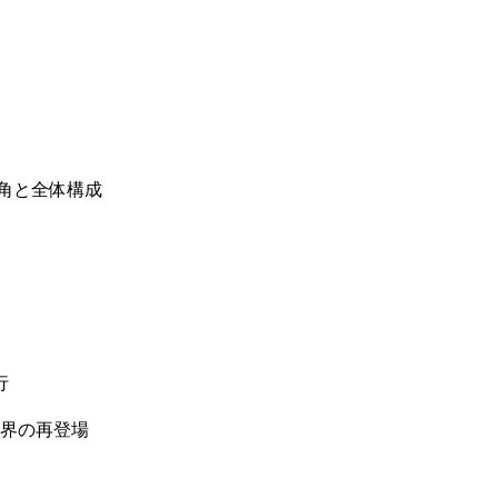
角と全体構成
行
界の再登場