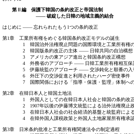
第Ⅱ編 保護下韓国の条約改正と帝国法制
—— 破綻した日韓の地域主義的結合
はじめに —— 忘れられたもう1つの条約改正
第1章 工業所有権をめぐる韓国条約改正モデルの誕生
1 韓国治外法権廃止問題の国際環境と工業所有権の
2 韓国版条約改正の主体 —— 日韓共同の自治構想
3 アメリカの東アジア進出と韓国条約改正構想
4 外務省のアプローチ —— 日韓工業所有権相互保
5 伊藤統監のアプローチ —— 交渉鈍化と順番の入
6 外圧下の交渉促進と利用されたハーグ密使事件
7 国際関係における「指導・保護・監理」体制への
第2章 在韓日本人と韓国土地法
1 外国人としての在韓日本人社会と韓国の条約改
2 1907年以後の伊藤博文統監による治外法権廃止
3 在韓日本人社会の社会経済的基盤と統監府による
4 在韓外国人課税政策と外国人土地家屋所有権承認
第3章 日米条約批准と工業所有権関連法令の制定過程