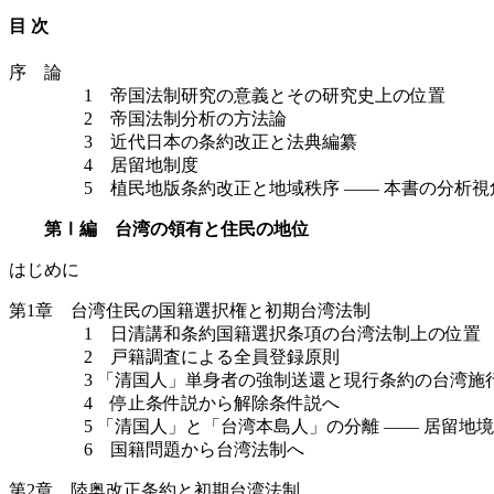
目 次
序 論
1 帝国法制研究の意義とその研究史上の位置
2 帝国法制分析の方法論
3 近代日本の条約改正と法典編纂
4 居留地制度
5 植民地版条約改正と地域秩序 —— 本書の分析視
第Ⅰ編 台湾の領有と住民の地位
はじめに
第1章 台湾住民の国籍選択権と初期台湾法制
1 日清講和条約国籍選択条項の台湾法制上の位置
2 戸籍調査による全員登録原則
3 「清国人」単身者の強制送還と現行条約の台湾施
4 停止条件説から解除条件説へ
5 「清国人」と「台湾本島人」の分離 —— 居留地境
6 国籍問題から台湾法制へ
第2章 陸奥改正条約と初期台湾法制