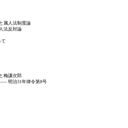
と属人法制度論
人法反対論
って
と梅謙次郎
 明治31年律令第8号