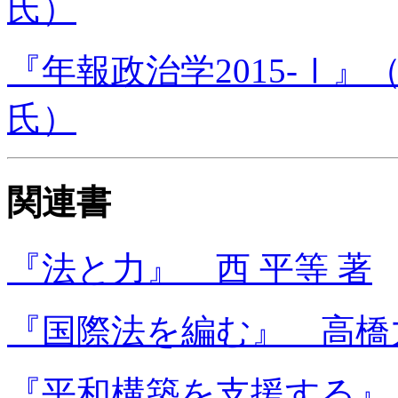
氏）
『年報政治学2015-Ⅰ』
氏）
関連書
『法と力』 西 平等 著
『国際法を編む』 高橋
『平和構築を支援する』