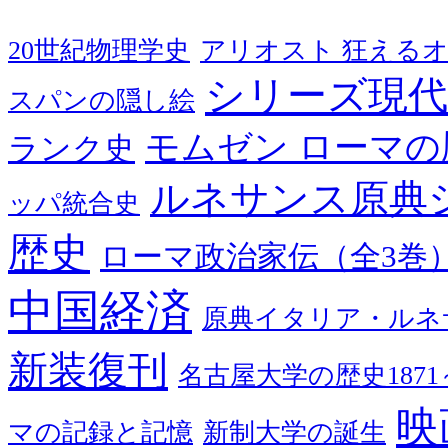
20世紀物理学史
アリオスト 狂える
シリーズ現代
スパンの隠し絵
モムゼン ローマの
ランク史
ルネサンス原典
ッパ統合史
歴史
ローマ政治家伝（全3巻
中国経済
原典イタリア・ルネ
新装復刊
名古屋大学の歴史1871～
映
マの記録と記憶
新制大学の誕生