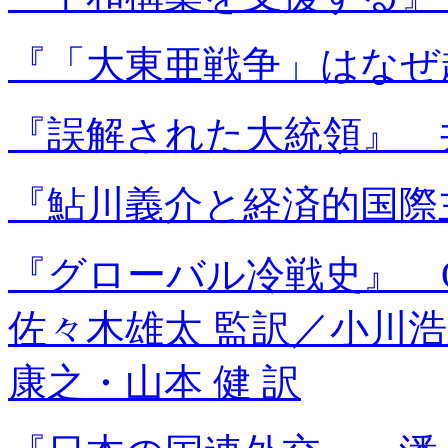
『「大東亜戦争」はなぜ
『誤解された大統領』 
『鮎川義介と経済的国際
『グローバル冷戦史』 
佐々木雄太 監訳／小川
康之・山本 健 訳