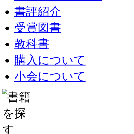
書評紹介
受賞図書
教科書
購入について
小会について