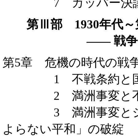
7 カッパー決議案 
第Ⅲ部 1930年代
—— 戦争違法
第5章 危機の時代の戦
1 不戦条約と国際
2 満洲事変と不
3 満洲事変とショ
よらない平和」の破綻