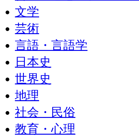
文学
芸術
言語・言語学
日本史
世界史
地理
社会・民俗
教育・心理