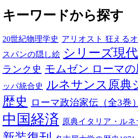
キーワードから探す
20世紀物理学史
アリオスト 狂える
シリーズ現代
スパンの隠し絵
モムゼン ローマの
ランク史
ルネサンス原典
ッパ統合史
歴史
ローマ政治家伝（全3巻
中国経済
原典イタリア・ルネ
新装復刊