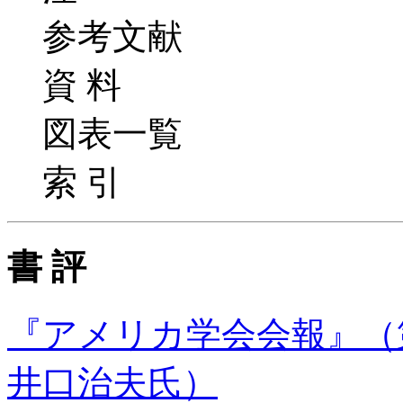
参考文献
資 料
図表一覧
索 引
書 評
『アメリカ学会会報』（第1
井口治夫氏）