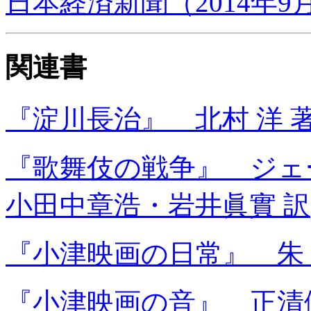
日本経済新聞（2014年
関連書
『淀川長治』 北村 洋 
『歌舞伎の戦争』 ジェ
小田中章浩・岩井眞實 訳
『小津映画の日常』 朱 
『小津映画の音』 正清