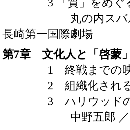
3 「質」をめぐる
丸の内スバル座 ／
長崎第一国際劇場
第7章 文化人と「啓蒙
1 終戦までの映
2 組織化される
3 ハリウッドの
中野五郎 ／ 本多