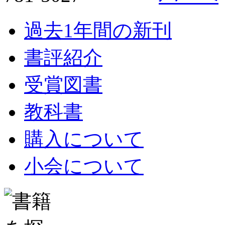
過去1年間の新刊
書評紹介
受賞図書
教科書
購入について
小会について