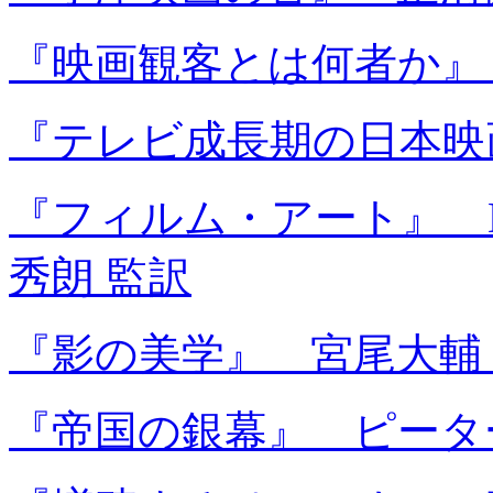
『映画観客とは何者か』
『テレビ成長期の日本映
『フィルム・アート』 
秀朗 監訳
『影の美学』 宮尾大輔
『帝国の銀幕』 ピーター