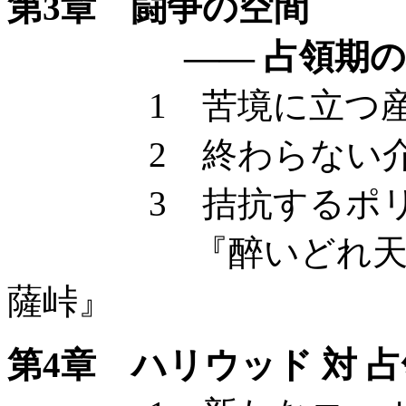
第3章 闘争の空間
—— 占領期の検
1 苦境に立つ産
2 終わらない介
3 拮抗するポリ
『醉いどれ天使』
薩峠』
第4章 ハリウッド 対 