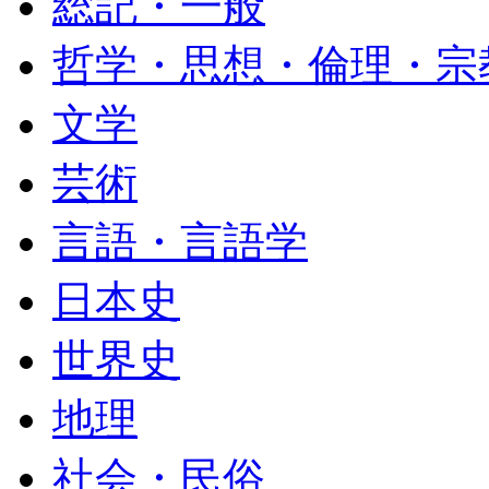
総記・一般
哲学・思想・倫理・宗
文学
芸術
言語・言語学
日本史
世界史
地理
社会・民俗