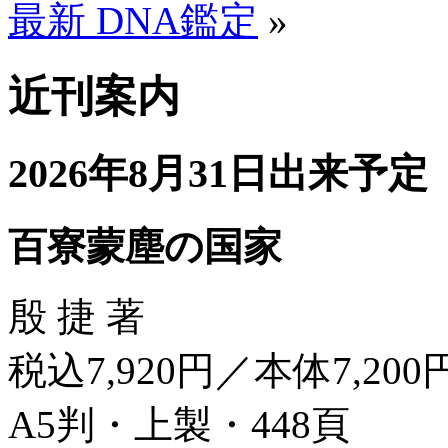
最新 DNA鑑定
»
近刊案内
2026年8月31日出来予定
百寮蒙塵の国家
殷 捷 著
税込7,920円／本体7,200
A5判・上製・448頁