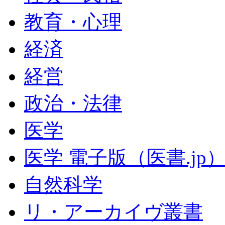
教育・心理
経済
経営
政治・法律
医学
医学 電子版（医書.jp
自然科学
リ・アーカイヴ叢書