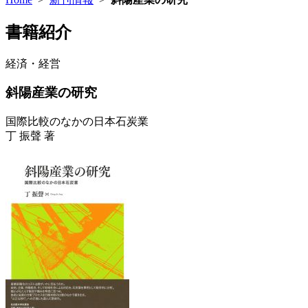
書籍紹介
経済・経営
斜陽産業の研究
国際比較のなかの日本石炭業
丁 振聲 著