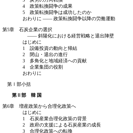
4 政策転換闘争の成果
5 政策転換闘争は成功したのか
おわりに —— 政策転換闘争以降の労働運動
第5章 石炭企業の選択
—— 斜陽化における経営戦略と退出陣壁
はじめに
1 設備投資の動向と帰結
2 閉山・退出の進行
3 多角化と地域経済への貢献
4 企業集団の役割
おわりに
第Ⅰ部小括
第Ⅱ部 韓 国
第6章 増産政策から合理化政策へ
はじめに
1 石炭産業合理化政策の背景
2 政府の支援による石炭産業の成長
3 合理化政策への転換