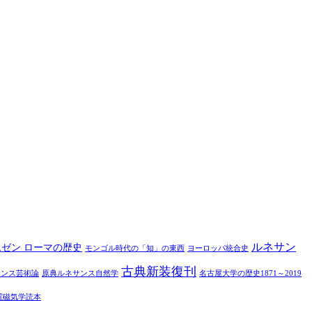
ルネサン
ムゼン ローマの歴史
モンゴル時代の「知」の東西
ヨーロッパ統合史
古典新装復刊
サンス芸術論
原典ルネサンス自然学
名古屋大学の歴史1871～2019
電磁気学読本