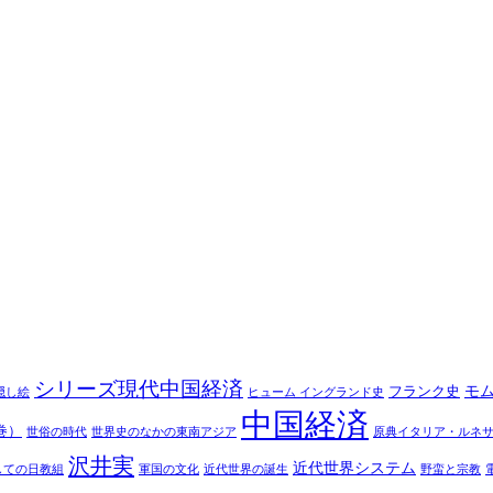
シリーズ現代中国経済
モ
フランク史
隠し絵
ヒューム イングランド史
中国経済
巻）
世俗の時代
世界史のなかの東南アジア
原典イタリア・ルネ
沢井実
近代世界システム
しての日教組
軍国の文化
近代世界の誕生
野蛮と宗教