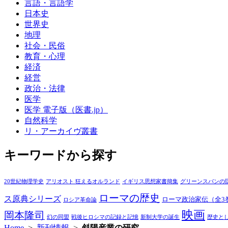
言語・言語学
日本史
世界史
地理
社会・民俗
教育・心理
経済
経営
政治・法律
医学
医学 電子版（医書.jp）
自然科学
リ・アーカイヴ叢書
キーワードから探す
20世紀物理学史
アリオスト 狂えるオルランド
イギリス思想家書簡集
グリーンスパンの
ローマの歴史
ス原典シリーズ
ローマ政治家伝（全3
ロシア革命論
映画
岡本隆司
幻の同盟
戦後ヒロシマの記録と記憶
新制大学の誕生
歴史と
Home
>
新刊情報
>
斜陽産業の研究