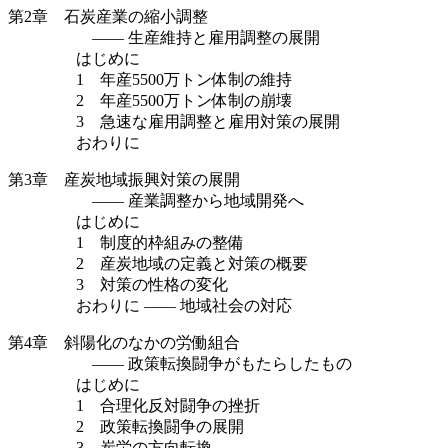
第2章 石炭産業の縮小調整
—— 生産維持と雇用調整の展開
はじめに
1 年産5500万トン体制の維持
2 年産5500万トン体制の崩壊
3 急速な雇用調整と雇用対策の展開
おわりに
第3章 産炭地域振興対策の展開
—— 産業調整から地域開発へ
はじめに
1 制度的枠組みの整備
2 産炭地域の定義と対策の概要
3 対策の性格の変化
おわりに —— 地域社会の対応
第4章 斜陽化のなかの労働組合
—— 政策転換闘争がもたらしたもの
はじめに
1 合理化反対闘争の挫折
2 政策転換闘争の展開
3 炭労の方向転換