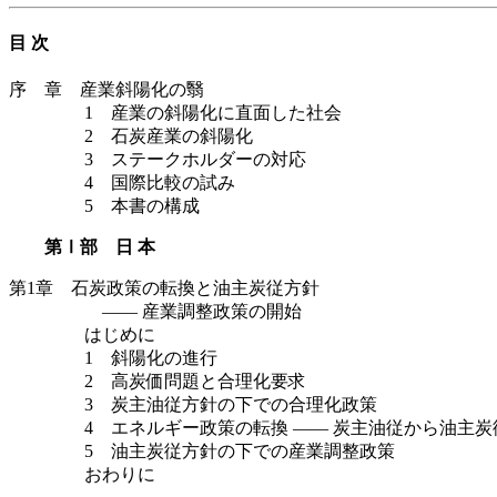
目 次
序 章 産業斜陽化の翳
1 産業の斜陽化に直面した社会
2 石炭産業の斜陽化
3 ステークホルダーの対応
4 国際比較の試み
5 本書の構成
第Ⅰ部 日 本
第1章 石炭政策の転換と油主炭従方針
—— 産業調整政策の開始
はじめに
1 斜陽化の進行
2 高炭価問題と合理化要求
3 炭主油従方針の下での合理化政策
4 エネルギー政策の転換 —— 炭主油従から油主炭
5 油主炭従方針の下での産業調整政策
おわりに