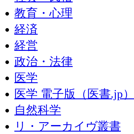
教育・心理
経済
経営
政治・法律
医学
医学 電子版（医書.jp
自然科学
リ・アーカイヴ叢書