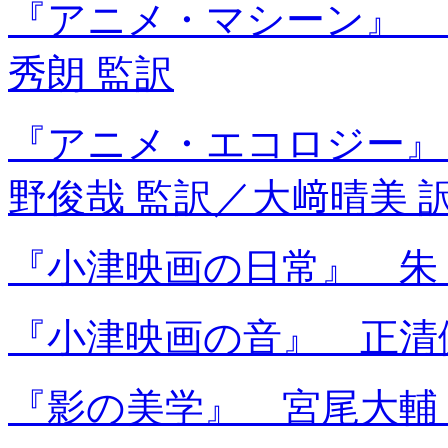
『アニメ・マシーン』 
秀朗 監訳
『アニメ・エコロジー』
野俊哉 監訳／大﨑晴美 
『小津映画の日常』 朱 
『小津映画の音』 正清
『影の美学』 宮尾大輔