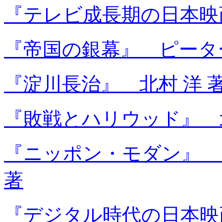
『テレビ成長期の日本映
『帝国の銀幕』 ピーター
『淀川長治』 北村 洋 
『敗戦とハリウッド』 北
『ニッポン・モダン』 
著
『デジタル時代の日本映