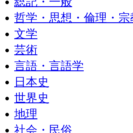
総記・一般
哲学・思想・倫理・宗
文学
芸術
言語・言語学
日本史
世界史
地理
社会・民俗