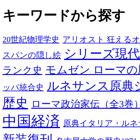
キーワードから探す
20世紀物理学史
アリオスト 狂える
シリーズ現代
スパンの隠し絵
モムゼン ローマの
ランク史
ルネサンス原典
ッパ統合史
歴史
ローマ政治家伝（全3巻
中国経済
原典イタリア・ルネ
新装復刊