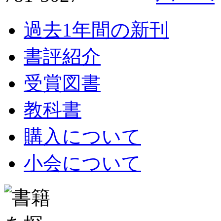
過去1年間の新刊
書評紹介
受賞図書
教科書
購入について
小会について