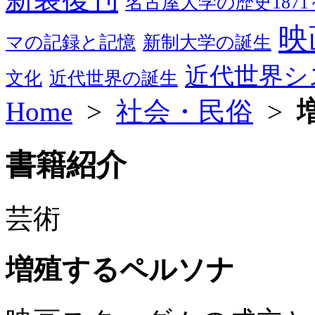
名古屋大学の歴史1871～
映
マの記録と記憶
新制大学の誕生
近代世界シ
文化
近代世界の誕生
Home
>
社会・民俗
>
書籍紹介
芸術
増殖するペルソナ