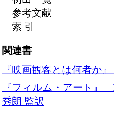
参考文献
索 引
関連書
『映画観客とは何者か』
『フィルム・アート』 
秀朗 監訳