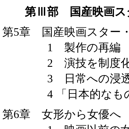
第Ⅲ部 国産映画ス
第5章 国産映画スター
1 製作の再編
2 演技を制度化
3 日常への浸
4 「日本的なもの
第6章 女形から女優へ