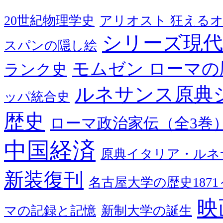
20世紀物理学史
アリオスト 狂える
シリーズ現代
スパンの隠し絵
モムゼン ローマの
ランク史
ルネサンス原典
ッパ統合史
歴史
ローマ政治家伝（全3巻
中国経済
原典イタリア・ルネ
新装復刊
名古屋大学の歴史1871～
映
マの記録と記憶
新制大学の誕生