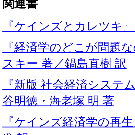
関連書
『ケインズとカレツキ』
『経済学のどこが問題な
スキー 著／鍋島直樹 訳
『新版 社会経済システ
谷明徳・海老塚 明 著
『ケインズ経済学の再生』