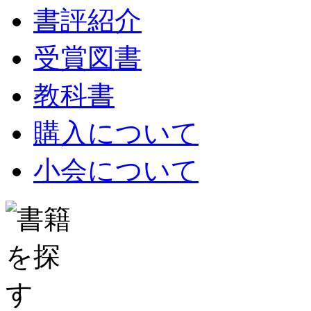
書評紹介
受賞図書
教科書
購入について
小会について