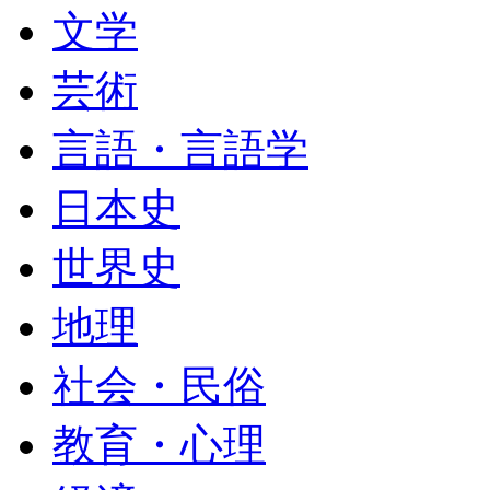
文学
芸術
言語・言語学
日本史
世界史
地理
社会・民俗
教育・心理