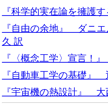
『科学的実在論を擁護す
『自由の余地』 ダニエル
久 訳
『〈概念工学〉宣言！』
『自動車工学の基礎』 近
『宇宙機の熱設計』 大西