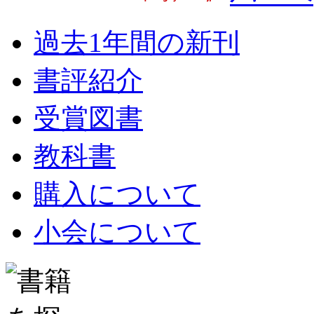
過去1年間の新刊
書評紹介
受賞図書
教科書
購入について
小会について