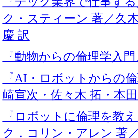
『テック業界で仕事する
ク・スティーン 著／久
慶 訳
『動物からの倫理学入門
『AI・ロボットからの
崎宣次・佐々木 拓・本田
『ロボットに倫理を教え
ク，コリン・アレン 著