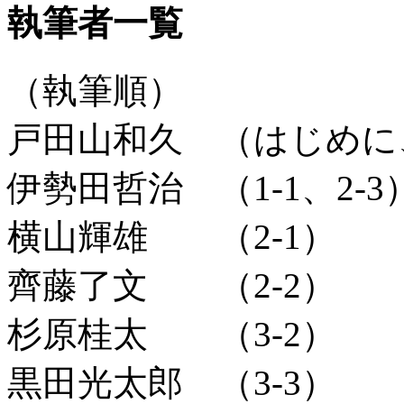
執筆者一覧
（執筆順）
戸田山和久 （はじめに、
伊勢田哲治 （1-1、2-3
横山輝雄 （2-1）
齊藤了文 （2-2）
杉原桂太 （3-2）
黒田光太郎 （3-3）