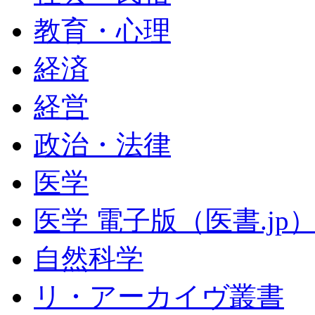
教育・心理
経済
経営
政治・法律
医学
医学 電子版（医書.jp
自然科学
リ・アーカイヴ叢書