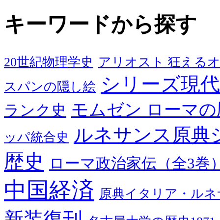
キーワードから探す
20世紀物理学史
アリオスト 狂える
シリーズ現代
スパンの隠し絵
モムゼン ローマの
ランク史
ルネサンス原典
ッパ統合史
歴史
ローマ政治家伝（全3巻
中国経済
原典イタリア・ルネ
新装復刊