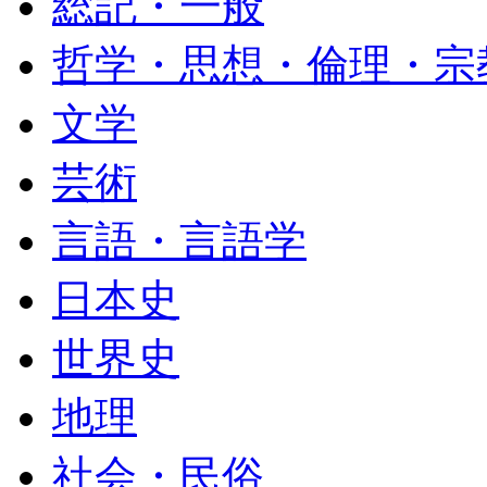
総記・一般
哲学・思想・倫理・宗
文学
芸術
言語・言語学
日本史
世界史
地理
社会・民俗