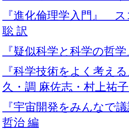
『進化倫理学入門』 ス
聡 訳
『疑似科学と科学の哲学
『科学技術をよく考える
久・調 麻佐志・村上祐子
『宇宙開発をみんなで議
哲治 編