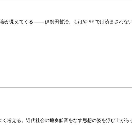
姿が見えてくる —— 伊勢田哲治。もはや SF では済まされな
よく考える。近代社会の通奏低音をなす思想の姿を浮び上がら