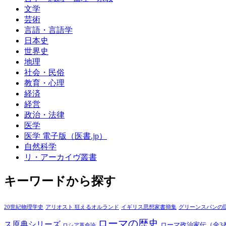
文学
芸術
言語・言語学
日本史
世界史
地理
社会・民俗
教育・心理
経済
経営
政治・法律
医学
医学 電子版（医書.jp）
自然科学
リ・アーカイヴ叢書
キーワードから探す
20世紀物理学史
アリオスト 狂えるオルランド
イギリス思想家書簡集
グリーンスパンの
ローマの歴史
ス原典シリーズ
ローマ政治家伝（全3
ロシア革命論