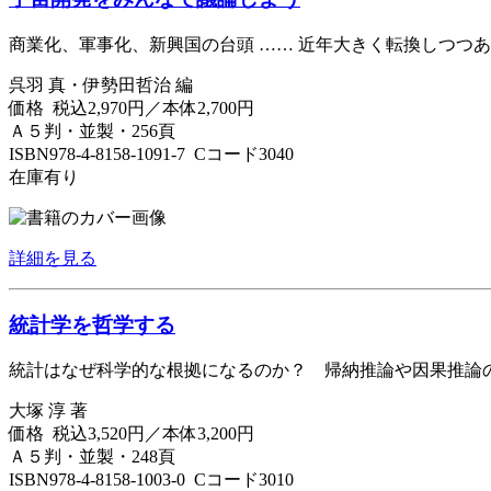
商業化、軍事化、新興国の台頭 …… 近年大きく転換しつつ
呉羽 真・伊勢田哲治 編
価格 税込2,970円／本体2,700円
Ａ５判・並製・256頁
ISBN978-4-8158-1091-7 Cコード3040
在庫有り
詳細を見る
統計学を哲学する
統計はなぜ科学的な根拠になるのか？ 帰納推論や因果推論
大塚 淳 著
価格 税込3,520円／本体3,200円
Ａ５判・並製・248頁
ISBN978-4-8158-1003-0 Cコード3010