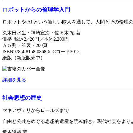
ロボットからの倫理学入門
ロボットや AI という新しい隣人を通して、人間とその倫理の
久木田水生・神崎宣次・佐々木 拓 著
価格 税込2,420円／本体2,200円
Ａ５判・並製・200頁
ISBN978-4-8158-0868-6 Cコード3012
絶版（新版販売中）
詳細を見る
社会思想の歴史
マキアヴェリからロールズまで
自由と公共をめぐる思想的遺産を読み解き、現代社会をより
坂本達哉 著