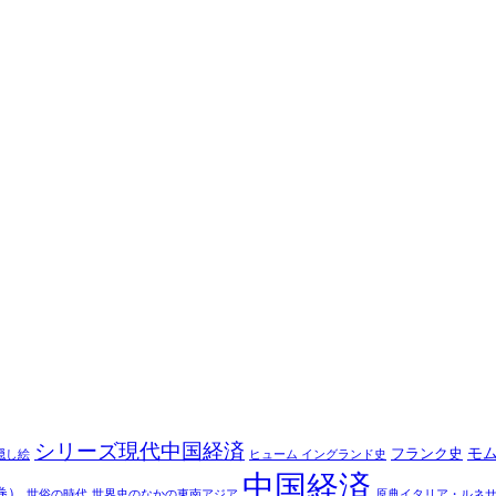
シリーズ現代中国経済
モ
フランク史
隠し絵
ヒューム イングランド史
中国経済
巻）
世俗の時代
世界史のなかの東南アジア
原典イタリア・ルネ