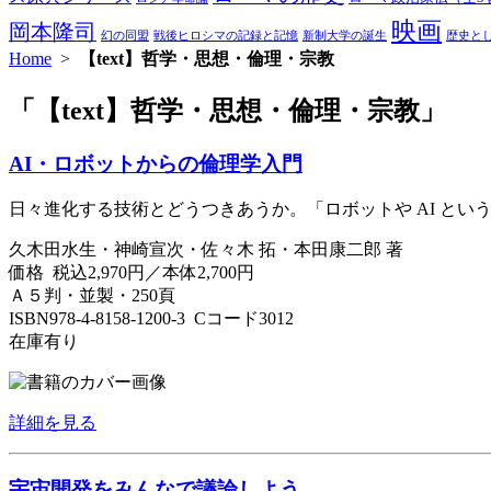
映画
岡本隆司
幻の同盟
戦後ヒロシマの記録と記憶
新制大学の誕生
歴史と
Home
>
【text】哲学・思想・倫理・宗教
「【text】哲学・思想・倫理・宗教」
AI・ロボットからの倫理学入門
日々進化する技術とどうつきあうか。「ロボットや AI と
久木田水生・神崎宣次・佐々木 拓・本田康二郎 著
価格 税込2,970円／本体2,700円
Ａ５判・並製・250頁
ISBN978-4-8158-1200-3 Cコード3012
在庫有り
詳細を見る
宇宙開発をみんなで議論しよう