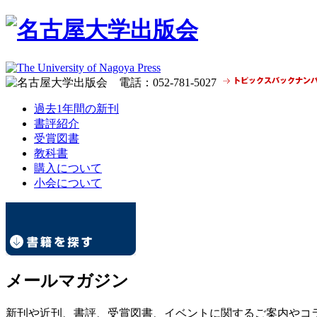
過去1年間の新刊
書評紹介
受賞図書
教科書
購入について
小会について
メールマガジン
新刊や近刊、書評、受賞図書、イベントに関するご案内やコ