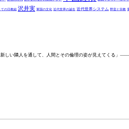
沢井実
近代世界システム
しての日教組
軍国の文化
近代世界の誕生
野蛮と宗教
いう新しい隣人を通して、人間とその倫理の姿が見えてくる」―