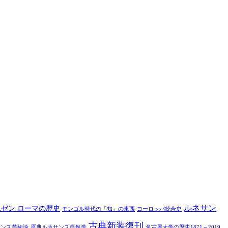
ルネサン
ムゼン ローマの歴史
モンゴル時代の「知」の東西
ヨーロッパ統合史
古典新装復刊
サンス芸術論
原典ルネサンス自然学
名古屋大学の歴史1871～2019