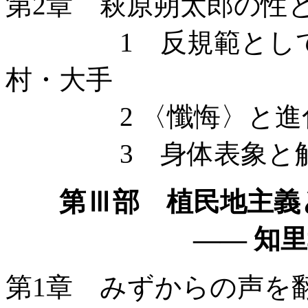
第2章 萩原朔太郎の性
1 反規範としての病
村・大手
2 〈懺悔〉と進
3 身体表象と解
第Ⅲ部 植民地主義
—— 知里幸
第1章 みずからの声を