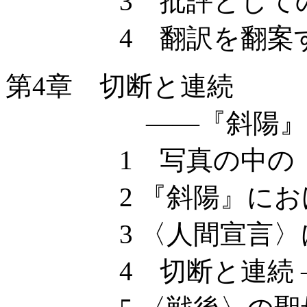
3 批評としての
4 翻訳を翻案す
第4章 切断と連続
——『斜陽』と
1 写真の中の 〈
2 『斜陽』におけ
3 〈人間宣言〉に
4 切断と連続 ——