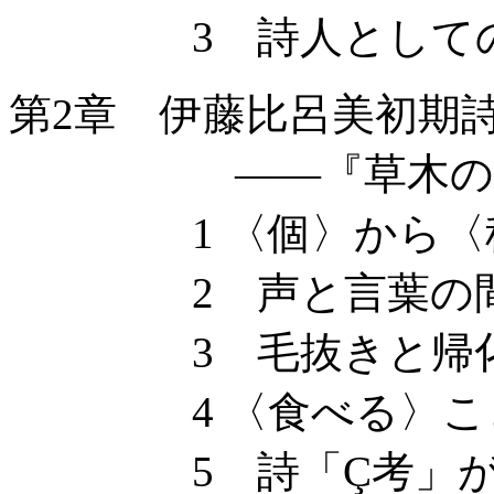
3 詩人としての
第2章 伊藤比呂美初期
——『草木の空』
1 〈個〉から〈種〉
2 声と言葉の
3 毛抜きと帰化
4 〈食べる〉こ
5 詩「Ç考」が