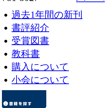
過去1年間の新刊
書評紹介
受賞図書
教科書
購入について
小会について