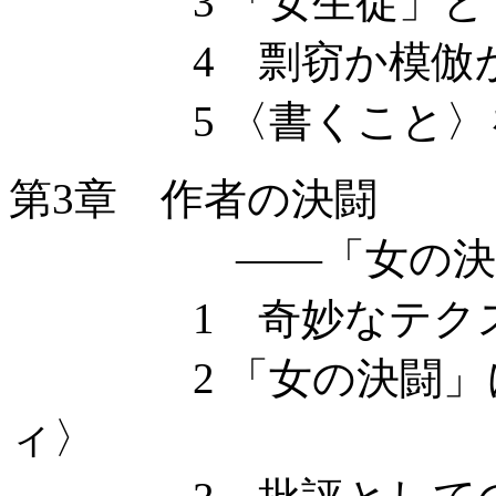
3 「女生徒」と『
4 剽窃か模倣
5 〈書くこと〉を
第3章 作者の決闘
——「女の決闘」
1 奇妙なテクス
2 「女の決闘」に
ィ〉