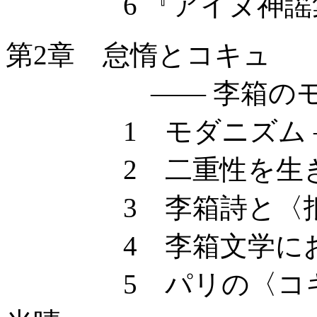
6 『アイヌ神謡集
第2章 怠惰とコキュ
—— 李箱のモ
1 モダニズム ——
2 二重性を生き
3 李箱詩と〈抵
4 李箱文学にお
5 パリの〈コキュ