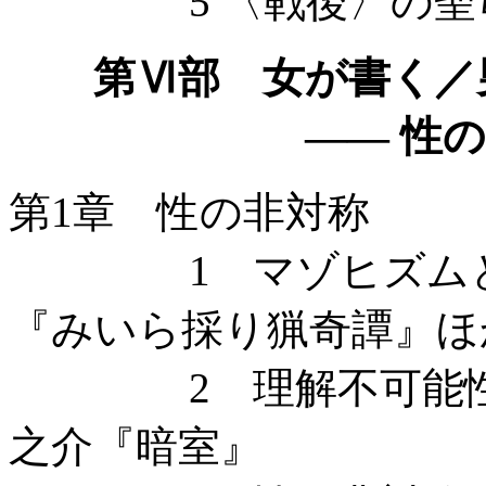
5 〈戦後〉の聖
第Ⅵ部 女が書く／
—— 性の非対
第1章 性の非対称
1 マゾヒズムとパッ
『みいら採り猟奇譚』ほ
2 理解不可能性と
之介『暗室』