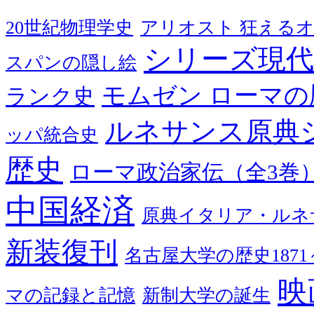
20世紀物理学史
アリオスト 狂える
シリーズ現代
スパンの隠し絵
モムゼン ローマの
ランク史
ルネサンス原典
ッパ統合史
歴史
ローマ政治家伝（全3巻
中国経済
原典イタリア・ルネ
新装復刊
名古屋大学の歴史1871～
映
マの記録と記憶
新制大学の誕生