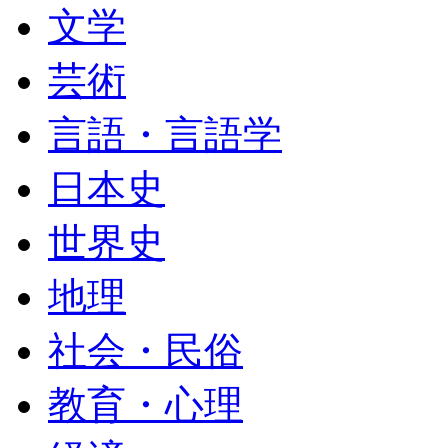
文学
芸術
言語・言語学
日本史
世界史
地理
社会・民俗
教育・心理