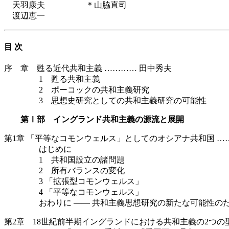
天羽康夫 ＊山脇直司
渡辺恵一
目 次
序 章 甦る近代共和主義 ………… 田中秀夫
1 甦る共和主義
2 ポーコックの共和主義研究
3 思想史研究としての共和主義研究の可能性
第Ⅰ部 イングランド共和主義の源流と展開
第1章 「平等なコモンウェルス」としてのオシアナ共和国 …
はじめに
1 共和国設立の諸問題
2 所有バランスの変化
3 「拡張型コモンウェルス」
4 「平等なコモンウェルス」
おわりに —— 共和主義思想研究の新たな可能性の
第2章 18世紀前半期イングランドにおける共和主義の2つの型