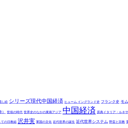
シリーズ現代中国経済
モ
フランク史
隠し絵
ヒューム イングランド史
中国経済
巻）
世俗の時代
世界史のなかの東南アジア
原典イタリア・ルネ
沢井実
近代世界システム
しての日教組
軍国の文化
近代世界の誕生
野蛮と宗教