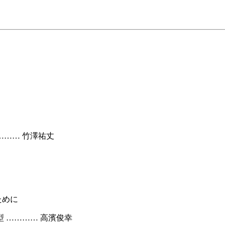
……… 竹澤祐丈
ために
 ………… 高濱俊幸