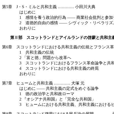
第5章 J・S・ミルと共和主義 ………… 小田川大典
はじめに
1 感情を養う政治的行為 —— 商業社会批判と参加
2 道徳的自由の感情 —— シヴィック・リベラリズ
おわりに
第Ⅱ部 スコットランドとアイルランドの啓蒙と共和主
第6章 スコットランドにおける共和主義の伝統とフランス革
1 共和主義の伝統
2 「富と徳」問題から改革へ
3 スコットランドにおけるフランス革命論争と共和
4 スコットランドにおける共和主義の終焉
おわりに
第7章 ヒュームと共和主義 ………… 犬塚 元
はじめに —— 共和主義の定式をめぐる論争
1 徳の政治学と共和政ローマ
2 『オシアナ共和国』と「完全な共和国」
3 ヒュームにおける共和主義、共和主義におけるヒ
第8章 スコットランド啓蒙における民兵論の展開 ………… 