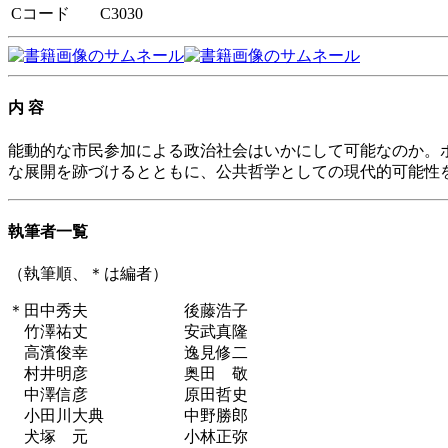
Cコード
C3030
内 容
能動的な市民参加による政治社会はいかにして可能なのか。
な展開を跡づけるとともに、公共哲学としての現代的可能性
執筆者一覧
（執筆順、＊は編者）
＊田中秀夫 後藤浩子
竹澤祐丈 安武真隆
高濱俊幸 逸見修二
村井明彦 奥田 敬
中澤信彦 原田哲史
小田川大典 中野勝郎
犬塚 元 小林正弥