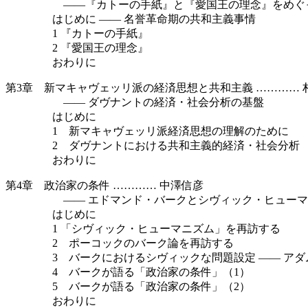
——『カトーの手紙』と『愛国王の理念』をめぐ
はじめに —— 名誉革命期の共和主義事情
1 『カトーの手紙』
2 『愛国王の理念』
おわりに
第3章 新マキャヴェッリ派の経済思想と共和主義 ………… 
—— ダヴナントの経済・社会分析の基盤
はじめに
1 新マキャヴェッリ派経済思想の理解のために
2 ダヴナントにおける共和主義的経済・社会分析
おわりに
第4章 政治家の条件 ………… 中澤信彦
—— エドマンド・バークとシヴィック・ヒューマ
はじめに
1 「シヴィック・ヒューマニズム」を再訪する
2 ポーコックのバーク論を再訪する
3 バークにおけるシヴィックな問題設定 —— アダ
4 バークが語る「政治家の条件」（1）
5 バークが語る「政治家の条件」（2）
おわりに