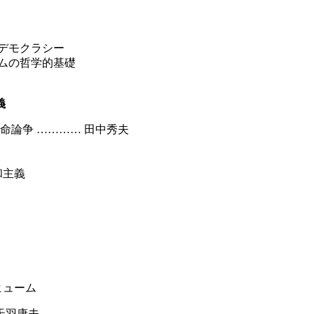
デモクラシー
ムの哲学的基礎
義
命論争 ………… 田中秀夫
主義
ューム
天羽康夫