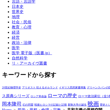
言語・言語学
日本史
世界史
地理
社会・民俗
教育・心理
経済
経営
政治・法律
医学
医学 電子版（医書.jp）
自然科学
リ・アーカイヴ叢書
キーワードから探す
20世紀物理学史
アリオスト 狂えるオルランド
イギリス思想家書簡集
グリーンスパンの
ローマの歴史
ス原典シリーズ
ローマ政治家伝（全3
ロシア革命論
映画
岡本隆司
幻の同盟
戦後ヒロシマの記録と記憶
新制大学の誕生
歴史と
Home
>
哲学・思想・倫理・宗教
>
共和主義の思想空間