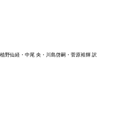
野仙経・中尾 央・川島啓嗣・菅原裕輝 訳