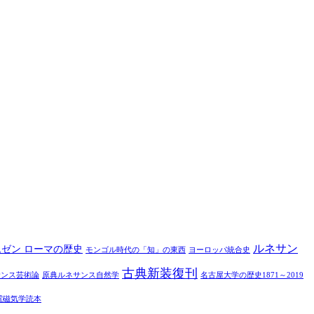
ルネサン
ムゼン ローマの歴史
モンゴル時代の「知」の東西
ヨーロッパ統合史
古典新装復刊
サンス芸術論
原典ルネサンス自然学
名古屋大学の歴史1871～2019
電磁気学読本