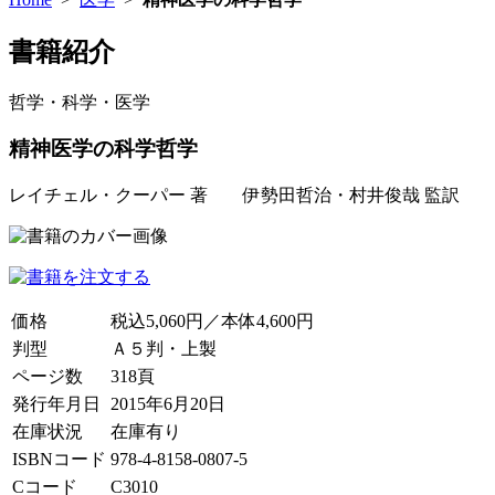
書籍紹介
哲学・科学・医学
精神医学の科学哲学
レイチェル・クーパー 著 伊勢田哲治・村井俊哉 監訳 植
価格
税込5,060円／本体4,600円
判型
Ａ５判・上製
ページ数
318頁
発行年月日
2015年6月20日
在庫状況
在庫有り
ISBNコード
978-4-8158-0807-5
Cコード
C3010