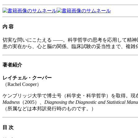
内 容
切実な問いにこたえる ——。科学哲学の思考を応用して精
患の実在から、心と脳の関係、臨床試験の妥当性まで、複雑
著者紹介
レイチェル・クーパー
（Rachel Cooper）
ケンブリッジ大学で博士号（科学史・科学哲学）を取得。現
Madness
（2005）、
Diagnosing the Diagnostic and Statistical Manu
（所属などは本邦訳発行時のものです。）
目 次