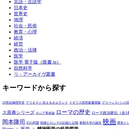
言語・言語学
日本史
世界史
地理
社会・民俗
教育・心理
経済
経営
政治・法律
医学
医学 電子版（医書.jp）
自然科学
リ・アーカイヴ叢書
キーワードから探す
20世紀物理学史
アリオスト 狂えるオルランド
イギリス思想家書簡集
グリーンスパンの
ローマの歴史
ス原典シリーズ
ローマ政治家伝（全3
ロシア革命論
映画
岡本隆司
幻の同盟
戦後ヒロシマの記録と記憶
新制大学の誕生
歴史と
Home
>
医学
>
精神医学の科学哲学