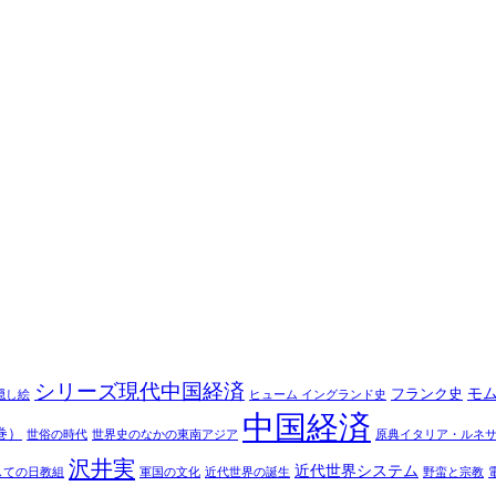
シリーズ現代中国経済
モ
フランク史
隠し絵
ヒューム イングランド史
中国経済
巻）
世俗の時代
世界史のなかの東南アジア
原典イタリア・ルネ
沢井実
近代世界システム
しての日教組
軍国の文化
近代世界の誕生
野蛮と宗教