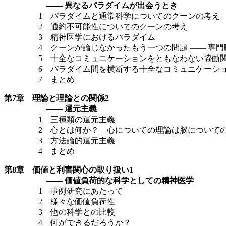
—— 異なるパラダイムが出会うとき
1 パラダイムと通常科学についてのクーンの考え
2 通約不可能性についてのクーンの考え
3 精神医学におけるパラダイム
4 クーンが論じなかったもう一つの問題 —— 専門
5 十全なコミュニケーションをともなわない協働
6 パラダイム間を横断する十全なコミュニケーショ
7 まとめ
第7章 理論と理論との関係2
—— 還元主義
1 三種類の還元主義
2 心とは何か？ 心についての理論は脳についての
3 方法論的還元主義
4 まとめ
第8章 価値と利害関心の取り扱い1
—— 価値負荷的な科学としての精神医学
1 事例研究にあたって
2 様々な価値負荷性
3 他の科学との比較
4 何ができるだろうか？