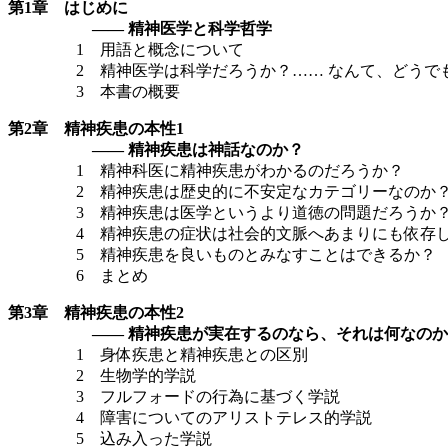
第1章 はじめに
—— 精神医学と科学哲学
1 用語と概念について
2 精神医学は科学だろうか？…… なんて、どうでも
3 本書の概要
第2章 精神疾患の本性1
—— 精神疾患は神話なのか？
1 精神科医に精神疾患がわかるのだろうか？
2 精神疾患は歴史的に不安定なカテゴリーなのか
3 精神疾患は医学というより道徳の問題だろうか
4 精神疾患の症状は社会的文脈へあまりにも依存し
5 精神疾患を良いものとみなすことはできるか？
6 まとめ
第3章 精神疾患の本性2
—— 精神疾患が実在するのなら、それは何なのか
1 身体疾患と精神疾患との区別
2 生物学的学説
3 フルフォードの行為に基づく学説
4 障害についてのアリストテレス的学説
5 込み入った学説