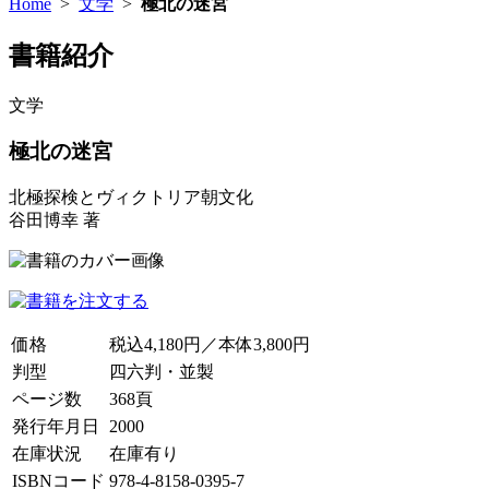
Home
>
文学
>
極北の迷宮
書籍紹介
文学
極北の迷宮
北極探検とヴィクトリア朝文化
谷田博幸 著
価格
税込4,180円／本体3,800円
判型
四六判・並製
ページ数
368頁
発行年月日
2000
在庫状況
在庫有り
ISBNコード
978-4-8158-0395-7