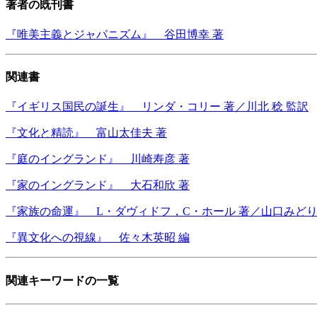
著者の既刊書
『唯美主義とジャパニズム』 谷田博幸 著
関連書
『イギリス国民の誕生』 リンダ・コリー 著／川北 稔 監訳
『文化と精読』 富山太佳夫 著
『庭のイングランド』 川崎寿彦 著
『家のイングランド』 大石和欣 著
『家族の命運』 L・ダヴィドフ，C・ホール 著／山口みどり
『異文化への視線』 佐々木英昭 編
関連キーワードの一覧