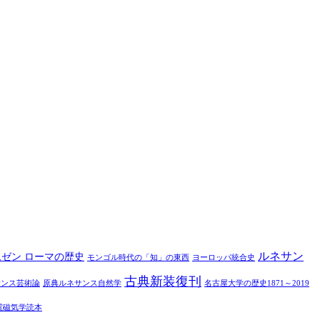
ルネサン
ムゼン ローマの歴史
モンゴル時代の「知」の東西
ヨーロッパ統合史
古典新装復刊
サンス芸術論
原典ルネサンス自然学
名古屋大学の歴史1871～2019
電磁気学読本