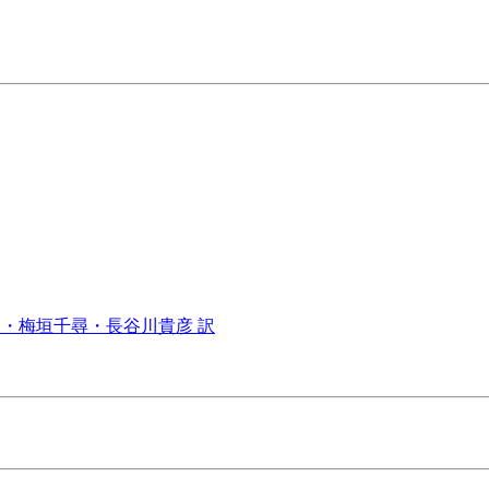
・梅垣千尋・長谷川貴彦 訳