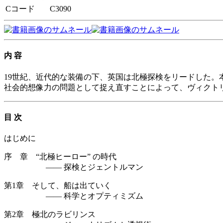
Cコード
C3090
内 容
19世紀、近代的な装備の下、英国は北極探検をリードした
社会的想像力の問題として捉え直すことによって、ヴィクト
目 次
はじめに
序 章 “北極ヒーロー” の時代
—— 探検とジェントルマン
第1章 そして、船は出ていく
—— 科学とオプティミズム
第2章 極北のラビリンス