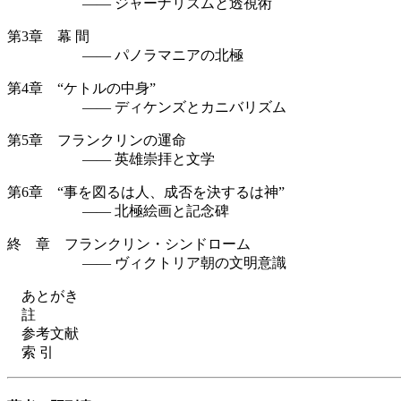
—— ジャーナリズムと透視術
第3章 幕 間
—— パノラマニアの北極
第4章 “ケトルの中身”
—— ディケンズとカニバリズム
第5章 フランクリンの運命
—— 英雄崇拝と文学
第6章 “事を図るは人、成否を決するは神”
—— 北極絵画と記念碑
終 章 フランクリン・シンドローム
—— ヴィクトリア朝の文明意識
あとがき
註
参考文献
索 引