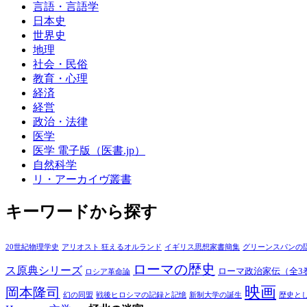
言語・言語学
日本史
世界史
地理
社会・民俗
教育・心理
経済
経営
政治・法律
医学
医学 電子版（医書.jp）
自然科学
リ・アーカイヴ叢書
キーワードから探す
20世紀物理学史
アリオスト 狂えるオルランド
イギリス思想家書簡集
グリーンスパンの
ローマの歴史
ス原典シリーズ
ローマ政治家伝（全3
ロシア革命論
映画
岡本隆司
幻の同盟
戦後ヒロシマの記録と記憶
新制大学の誕生
歴史と