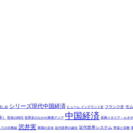
シリーズ現代中国経済
モ
フランク史
隠し絵
ヒューム イングランド史
中国経済
巻）
世俗の時代
世界史のなかの東南アジア
原典イタリア・ルネ
沢井実
近代世界システム
しての日教組
軍国の文化
近代世界の誕生
野蛮と宗教