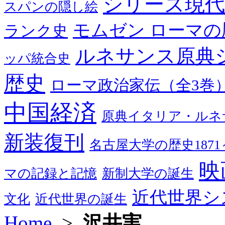
シリーズ現代
スパンの隠し絵
モムゼン ローマの
ランク史
ルネサンス原典
ッパ統合史
歴史
ローマ政治家伝（全3巻
中国経済
原典イタリア・ルネ
新装復刊
名古屋大学の歴史1871～
映
マの記録と記憶
新制大学の誕生
近代世界シ
文化
近代世界の誕生
Home
>
沢井実