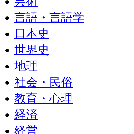
芸術
言語・言語学
日本史
世界史
地理
社会・民俗
教育・心理
経済
経営