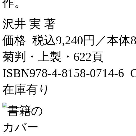
作。
沢井 実 著
価格 税込9,240円／本体8
菊判・上製・622頁
ISBN978-4-8158-0714-
在庫有り