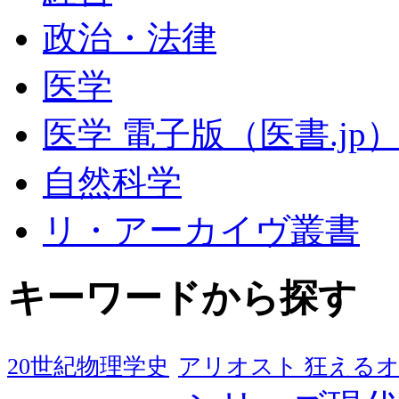
政治・法律
医学
医学 電子版（医書.jp
自然科学
リ・アーカイヴ叢書
キーワードから探す
20世紀物理学史
アリオスト 狂える