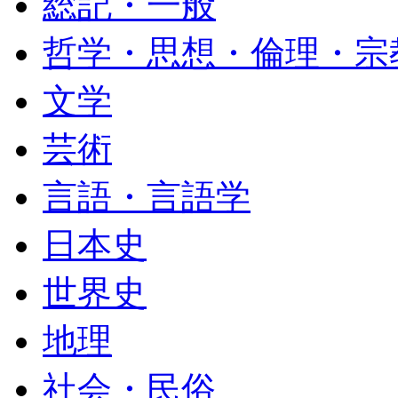
総記・一般
哲学・思想・倫理・宗
文学
芸術
言語・言語学
日本史
世界史
地理
社会・民俗