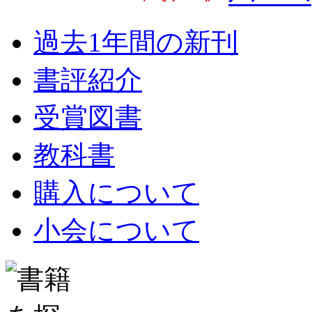
過去1年間の新刊
書評紹介
受賞図書
教科書
購入について
小会について