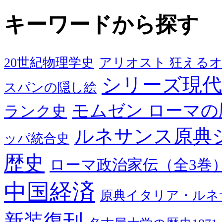
キーワードから探す
20世紀物理学史
アリオスト 狂える
シリーズ現代
スパンの隠し絵
モムゼン ローマの
ランク史
ルネサンス原典
ッパ統合史
歴史
ローマ政治家伝（全3巻
中国経済
原典イタリア・ルネ
新装復刊