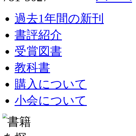
過去1年間の新刊
書評紹介
受賞図書
教科書
購入について
小会について