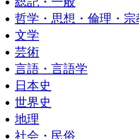
総記・一般
哲学・思想・倫理・宗
文学
芸術
言語・言語学
日本史
世界史
地理
社会・民俗