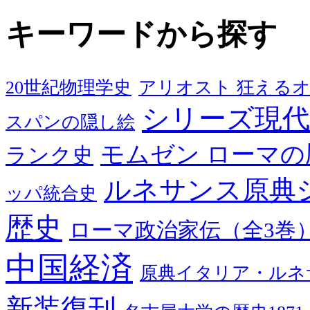
キーワードから探す
20世紀物理学史
アリオスト 狂える
シリーズ現代
スパンの隠し絵
モムゼン ローマの
ランク史
ルネサンス原典
ッパ統合史
歴史
ローマ政治家伝（全3巻
中国経済
原典イタリア・ルネ
新装復刊