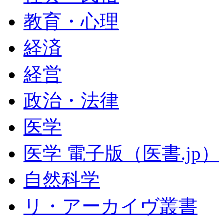
教育・心理
経済
経営
政治・法律
医学
医学 電子版（医書.jp
自然科学
リ・アーカイヴ叢書