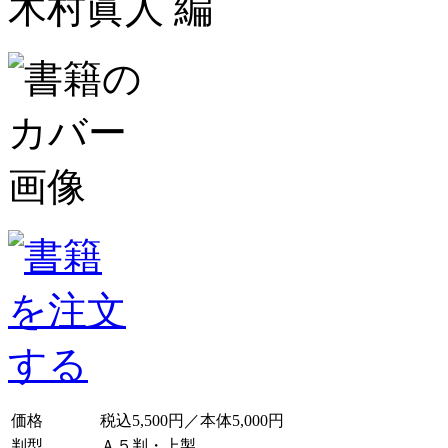
木村眞人 編
価格
税込5,500円／本体5,000円
判型
Ａ５判・上製