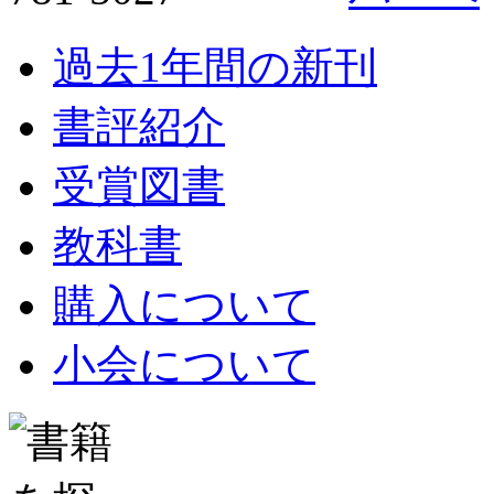
過去1年間の新刊
書評紹介
受賞図書
教科書
購入について
小会について