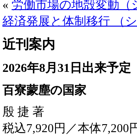
«
労働市場の地殻変動（
経済発展と体制移行 （
近刊案内
2026年8月31日出来予定
百寮蒙塵の国家
殷 捷 著
税込7,920円／本体7,200