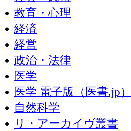
教育・心理
経済
経営
政治・法律
医学
医学 電子版（医書.jp
自然科学
リ・アーカイヴ叢書