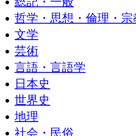
総記・一般
哲学・思想・倫理・宗
文学
芸術
言語・言語学
日本史
世界史
地理
社会・民俗