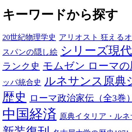
キーワードから探す
20世紀物理学史
アリオスト 狂える
シリーズ現代
スパンの隠し絵
モムゼン ローマの
ランク史
ルネサンス原典
ッパ統合史
歴史
ローマ政治家伝（全3巻
中国経済
原典イタリア・ルネ
新装復刊