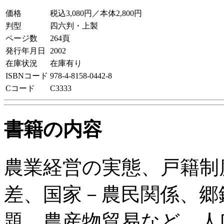
価格
税込3,080円／本体2,800円
判型
四六判・上製
ページ数
264頁
発行年月日
2002
在庫状況
在庫有り
ISBNコード
978-4-8158-0442-8
Cコード
C3333
書籍の内容
農業経営の実態、戸籍制
差、国家－農民関係、郷
題、農産物貿易など、人