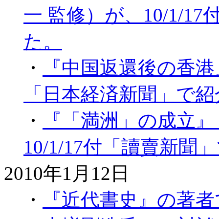
一 監修）が、10/1/
た。
・
『中国返還後の香港』（
「日本経済新聞」で紹
・
『「満洲」の成立』
10/1/17付「讀賣新
2010年1月12日
・
『近代書史』の著者