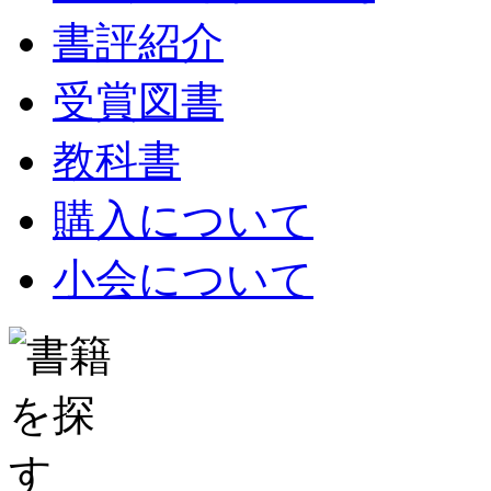
書評紹介
受賞図書
教科書
購入について
小会について