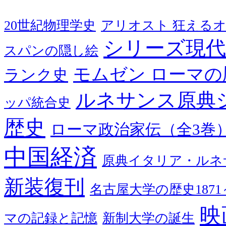
20世紀物理学史
アリオスト 狂える
シリーズ現代
スパンの隠し絵
モムゼン ローマの
ランク史
ルネサンス原典
ッパ統合史
歴史
ローマ政治家伝（全3巻
中国経済
原典イタリア・ルネ
新装復刊
名古屋大学の歴史1871～
映
マの記録と記憶
新制大学の誕生