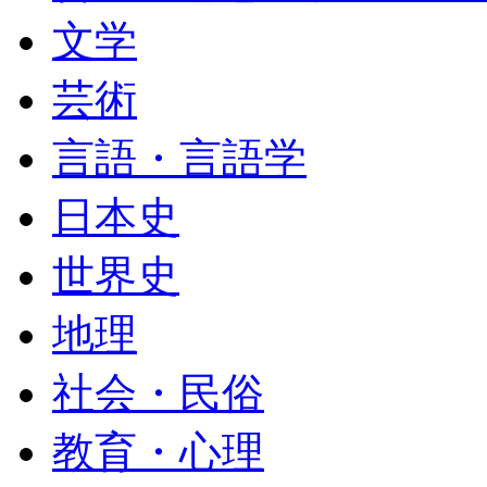
文学
芸術
言語・言語学
日本史
世界史
地理
社会・民俗
教育・心理