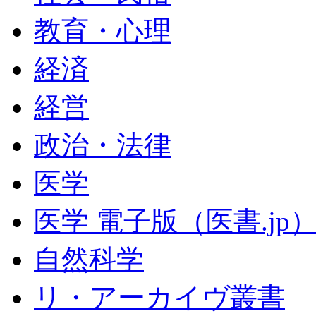
教育・心理
経済
経営
政治・法律
医学
医学 電子版（医書.jp
自然科学
リ・アーカイヴ叢書