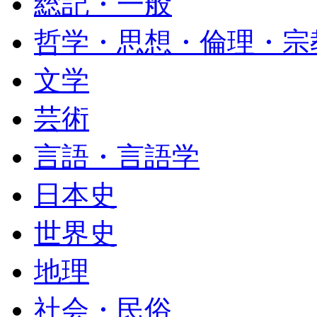
総記・一般
哲学・思想・倫理・宗
文学
芸術
言語・言語学
日本史
世界史
地理
社会・民俗