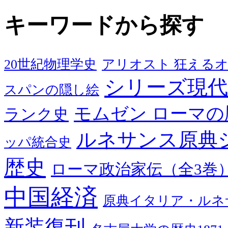
キーワードから探す
20世紀物理学史
アリオスト 狂える
シリーズ現代
スパンの隠し絵
モムゼン ローマの
ランク史
ルネサンス原典
ッパ統合史
歴史
ローマ政治家伝（全3巻
中国経済
原典イタリア・ルネ
新装復刊