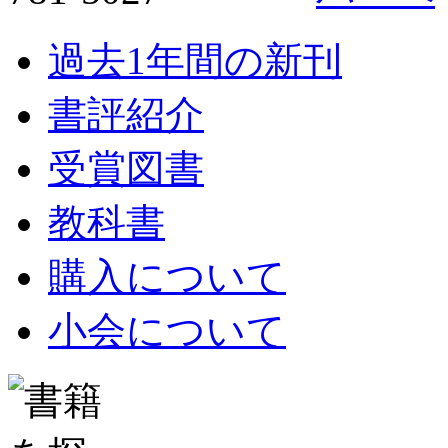
過去1年間の新刊
書評紹介
受賞図書
教科書
購入について
小会について