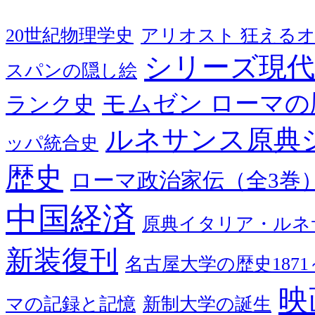
20世紀物理学史
アリオスト 狂える
シリーズ現代
スパンの隠し絵
モムゼン ローマの
ランク史
ルネサンス原典
ッパ統合史
歴史
ローマ政治家伝（全3巻
中国経済
原典イタリア・ルネ
新装復刊
名古屋大学の歴史1871～
映
マの記録と記憶
新制大学の誕生