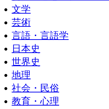
文学
芸術
言語・言語学
日本史
世界史
地理
社会・民俗
教育・心理