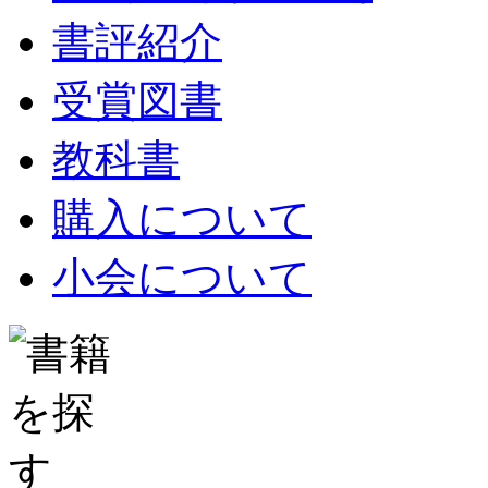
書評紹介
受賞図書
教科書
購入について
小会について