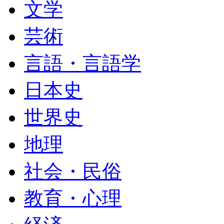
文学
芸術
言語・言語学
日本史
世界史
地理
社会・民俗
教育・心理