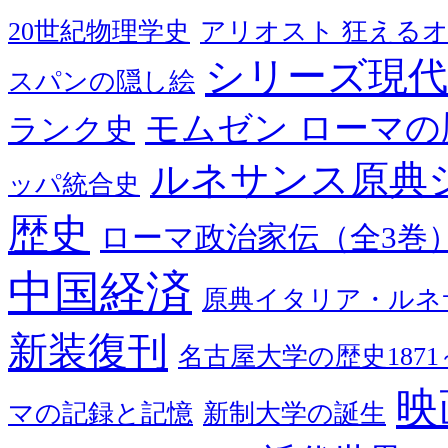
20世紀物理学史
アリオスト 狂える
シリーズ現代
スパンの隠し絵
モムゼン ローマの
ランク史
ルネサンス原典
ッパ統合史
歴史
ローマ政治家伝（全3巻
中国経済
原典イタリア・ルネ
新装復刊
名古屋大学の歴史1871～
映
マの記録と記憶
新制大学の誕生