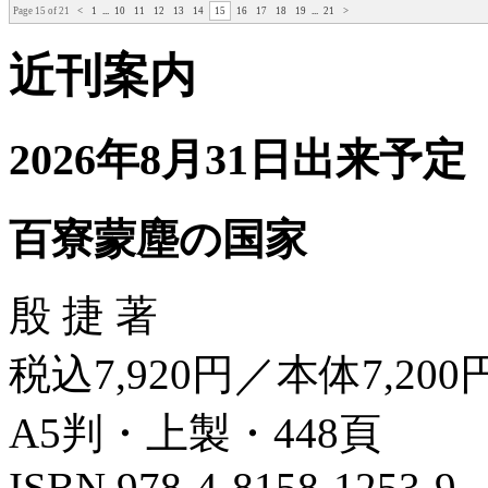
Page 15 of 21
<
1
...
10
11
12
13
14
15
16
17
18
19
...
21
>
近刊案内
2026年8月31日出来予定
百寮蒙塵の国家
殷 捷 著
税込7,920円／本体7,200
A5判・上製・448頁
ISBN 978-4-8158-1253-9