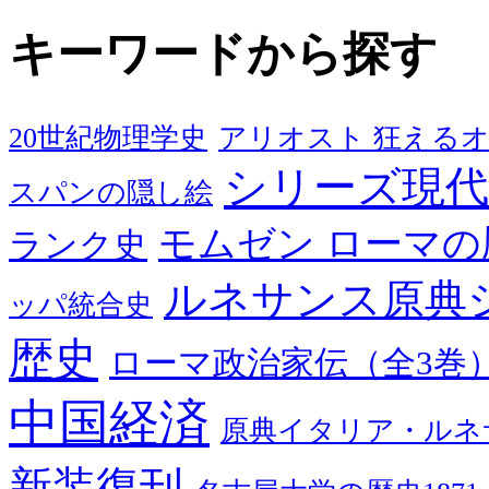
キーワードから探す
20世紀物理学史
アリオスト 狂える
シリーズ現代
スパンの隠し絵
モムゼン ローマの
ランク史
ルネサンス原典
ッパ統合史
歴史
ローマ政治家伝（全3巻
中国経済
原典イタリア・ルネ
新装復刊