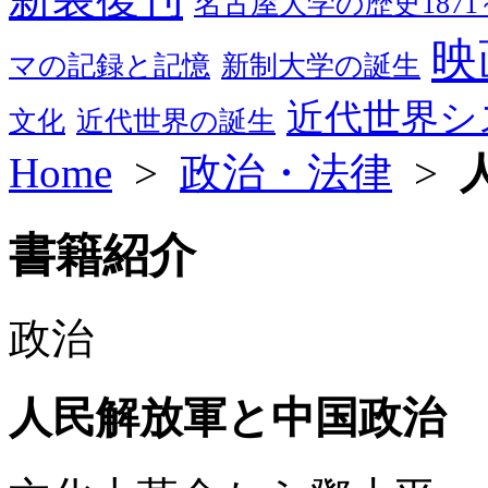
名古屋大学の歴史1871～
映
マの記録と記憶
新制大学の誕生
近代世界シ
文化
近代世界の誕生
Home
>
政治・法律
>
書籍紹介
政治
人民解放軍と中国政治