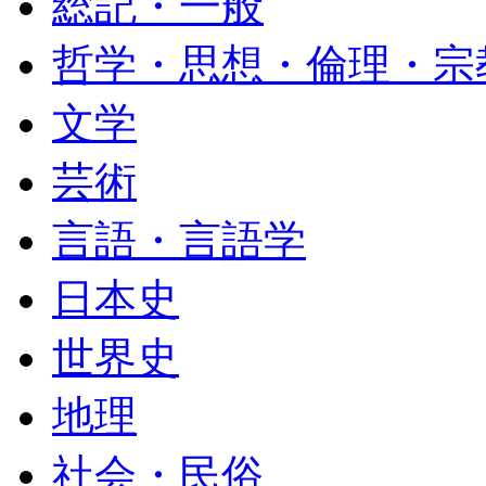
総記・一般
哲学・思想・倫理・宗
文学
芸術
言語・言語学
日本史
世界史
地理
社会・民俗