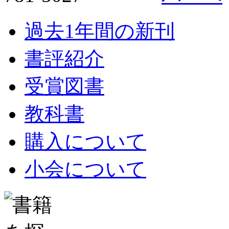
過去1年間の新刊
書評紹介
受賞図書
教科書
購入について
小会について