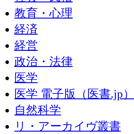
教育・心理
経済
経営
政治・法律
医学
医学 電子版（医書.jp
自然科学
リ・アーカイヴ叢書