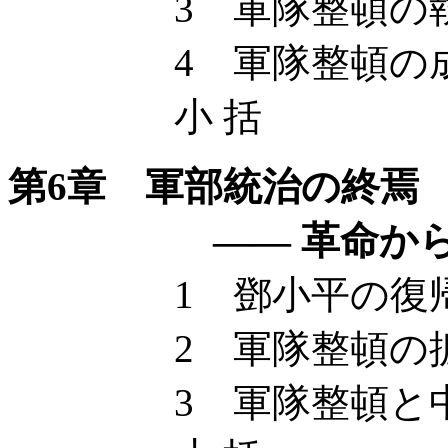
3 軍隊整頓の執行 
4 軍隊整頓の
小 括
第6章 軍部統治の終焉
—— 革命から
1 鄧小平の復帰と
2 軍隊整頓の拡大 
3 軍隊整頓と中