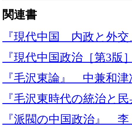
関連書
『現代中国 内政と外交
『現代中国政治［第3版］
『毛沢東論』 中兼和津
『毛沢東時代の統治と民兵
『派閥の中国政治』 李 