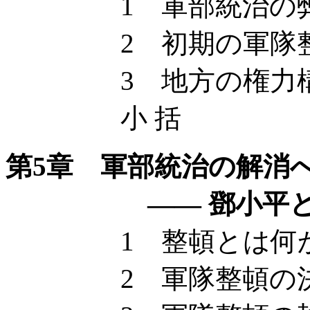
1 軍部統治の弊害 
2 初期の軍隊
3 地方の権力構
小 括
第5章 軍部統治の解消
—— 鄧小平と
1 整頓とは何か 
2 軍隊整頓の決断 