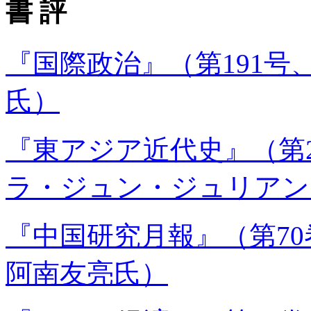
書 評
『国際政治』（第191号、
氏）
『東アジア近代史』（第2
ラ・ジュン・ジュリアン
『中国研究月報』（第70巻
阿南友亮氏）