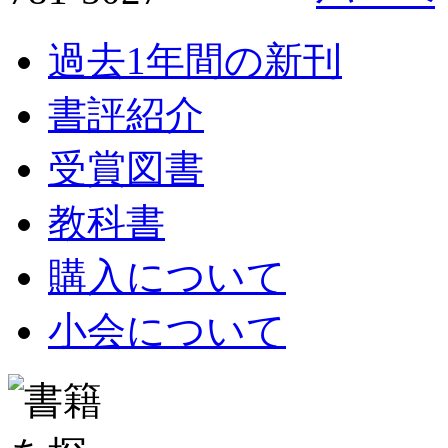
過去1年間の新刊
書評紹介
受賞図書
教科書
購入について
小会について