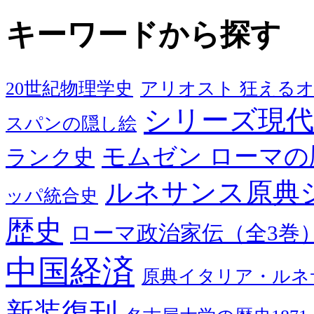
キーワードから探す
20世紀物理学史
アリオスト 狂える
シリーズ現代
スパンの隠し絵
モムゼン ローマの
ランク史
ルネサンス原典
ッパ統合史
歴史
ローマ政治家伝（全3巻
中国経済
原典イタリア・ルネ
新装復刊