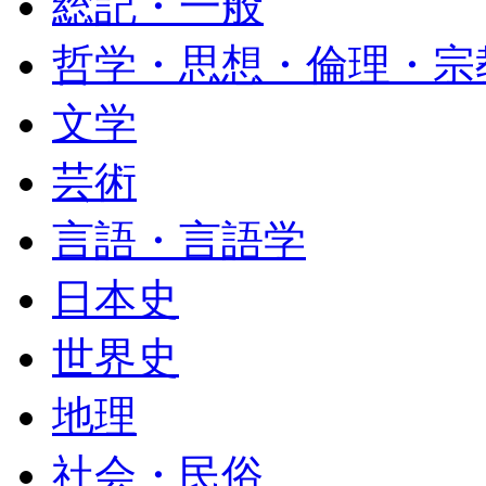
総記・一般
哲学・思想・倫理・宗
文学
芸術
言語・言語学
日本史
世界史
地理
社会・民俗