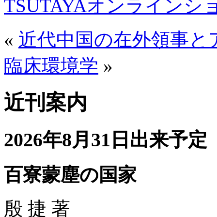
TSUTAYAオンライン
«
近代中国の在外領事と
臨床環境学
»
近刊案内
2026年8月31日出来予定
百寮蒙塵の国家
殷 捷 著