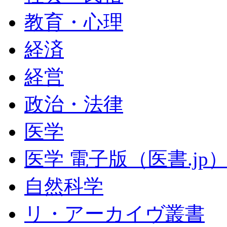
教育・心理
経済
経営
政治・法律
医学
医学 電子版（医書.jp
自然科学
リ・アーカイヴ叢書