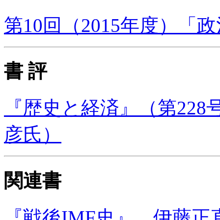
第10回（2015年度）
書 評
『歴史と経済』（第228号
彦氏）
関連書
『戦後IMF史』 伊藤正