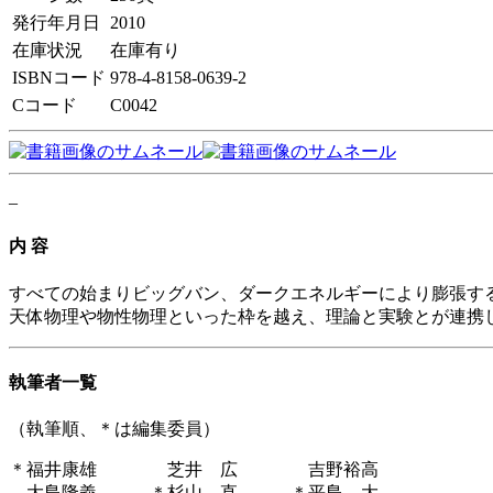
発行年月日
2010
在庫状況
在庫有り
ISBNコード
978-4-8158-0639-2
Cコード
C0042
–
内 容
すべての始まりビッグバン、ダークエネルギーにより膨張する
天体物理や物性物理といった枠を越え、理論と実験とが連携
執筆者一覧
（執筆順、＊は編集委員）
＊福井康雄 芝井 広 吉野裕高
大島隆義 ＊杉山 直 ＊平島 大