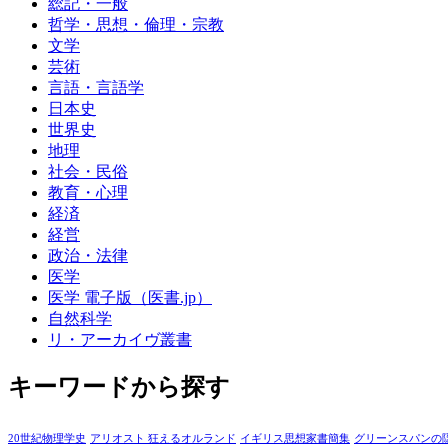
総記・一般
哲学・思想・倫理・宗教
文学
芸術
言語・言語学
日本史
世界史
地理
社会・民俗
教育・心理
経済
経営
政治・法律
医学
医学 電子版（医書.jp）
自然科学
リ・アーカイヴ叢書
キーワードから探す
20世紀物理学史
アリオスト 狂えるオルランド
イギリス思想家書簡集
グリーンスパンの