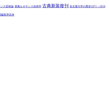
古典新装復刊
サンス芸術論
原典ルネサンス自然学
名古屋大学の歴史1871～2019
電磁気学読本