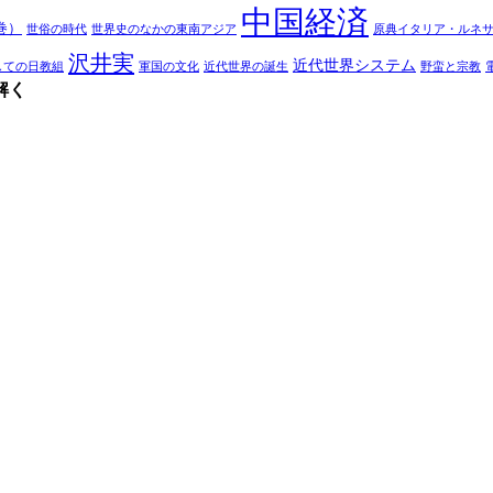
中国経済
巻）
世俗の時代
世界史のなかの東南アジア
原典イタリア・ルネ
沢井実
近代世界システム
しての日教組
軍国の文化
近代世界の誕生
野蛮と宗教
解く