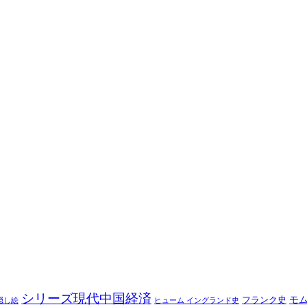
シリーズ現代中国経済
モ
フランク史
隠し絵
ヒューム イングランド史