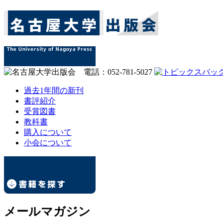
過去1年間の新刊
書評紹介
受賞図書
教科書
購入について
小会について
メールマガジン