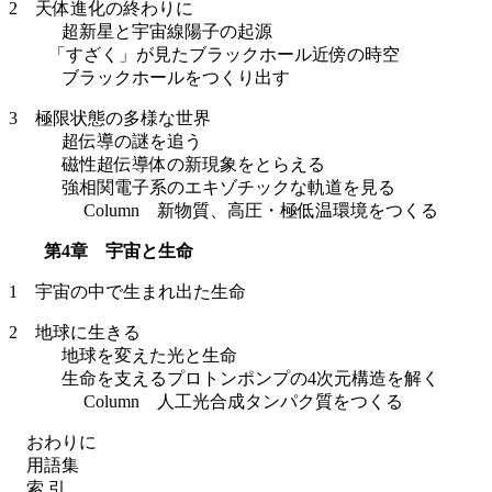
2 天体進化の終わりに
超新星と宇宙線陽子の起源
「すざく」が見たブラックホール近傍の時空
ブラックホールをつくり出す
3 極限状態の多様な世界
超伝導の謎を追う
磁性超伝導体の新現象をとらえる
強相関電子系のエキゾチックな軌道を見る
Column 新物質、高圧・極低温環境をつくる
第4章 宇宙と生命
1 宇宙の中で生まれ出た生命
2 地球に生きる
地球を変えた光と生命
生命を支えるプロトンポンプの4次元構造を解く
Column 人工光合成タンパク質をつくる
おわりに
用語集
索 引