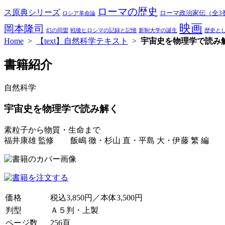
ローマの歴史
ス原典シリーズ
ローマ政治家伝（全3
ロシア革命論
映画
岡本隆司
幻の同盟
戦後ヒロシマの記録と記憶
新制大学の誕生
歴史と
Home
>
【text】自然科学テキスト
>
宇宙史を物理学で読み
書籍紹介
自然科学
宇宙史を物理学で読み解く
素粒子から物質・生命まで
福井康雄 監修 飯嶋 徹・杉山 直・平島 大・伊藤 繁 編
価格
税込3,850円／本体3,500円
判型
Ａ５判・上製
ページ数
256頁