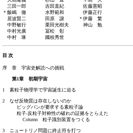
三田一郎 吉田直紀 佐藤憲昭
＊飯嶋 徹 水野範和 伊藤正行
居波賢二 田原 譲 ＊伊藤 繁
中野敏行 栗田光樹夫 神山 勉
中村光廣 冨松 彰
中村 琢 國枝秀世
目 次
序 章 宇宙史解読への挑戦
第1章 初期宇宙
1 素粒子物理学で宇宙誕生に迫る
2 なぜ反物質は存在しないのか
ビッグバンが要求する素粒子論
粒子-反粒子対称性の破れの証拠をとらえた
Column 粒子識別装置をつくる
3 ニュートリノ問題に終止符を打つ