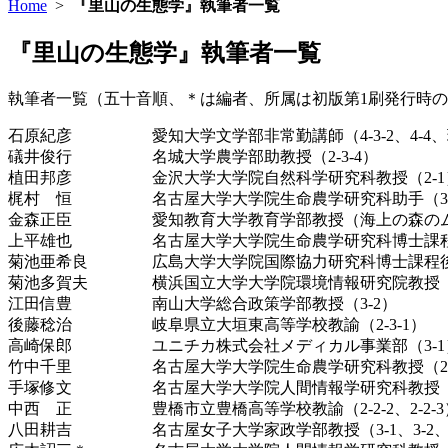
Home
>
『里山の生態学』執筆者一覧
『里山の生態学』執筆者一覧
執筆者一覧（五十音順、＊は編者、所属は初版第1刷発行時
石原紀彦 愛知大学文学部非常勤講師（4-3-2、4-4
礒井俊行 名城大学農学部助教授（2-3-4）
植田邦彦 金沢大学大学院自然科学研究科教授（2-1
梶村 恒 名古屋大学大学院生命農学研究科助手（3-
金森正臣 愛知教育大学教育学部教授（海上の森のム
上平雄也 名古屋大学大学院生命農学研究科博士課程前
菊池亜希良 広島大学大学院国際協力研究科博士課程後期（2-
菊池多賀夫 横浜国立大学大学院環境情報研究院教授（2-2-
江田信豊 南山大学総合政策学部教授（3-2）
後藤稔治 岐阜県立大垣東高等学校教諭（2-3-1）
高崎保郎 ユニチカ株式会社メディカル事業部（3-1
竹中千里 名古屋大学大学院生命農学研究科教授（2-2
手塚修文 名古屋大学大学院人間情報学研究科教授（3
中西 正 豊橋市立豊橋高等学校教諭（2-2-2、2-2-3
八田耕吉 名古屋女子大学家政学部教授（3-1、3-2、