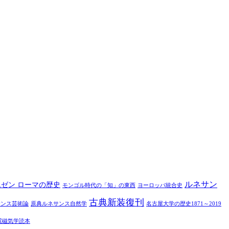
ルネサン
ムゼン ローマの歴史
モンゴル時代の「知」の東西
ヨーロッパ統合史
古典新装復刊
サンス芸術論
原典ルネサンス自然学
名古屋大学の歴史1871～2019
電磁気学読本