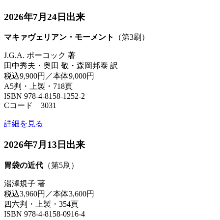
2026年7月24日出来
マキァヴェリアン・モーメント
（第3刷）
J.G.A. ポーコック 著
田中秀夫・奥田 敬・森岡邦泰 訳
税込9,900円／本体9,000円
A5判・上製・718頁
ISBN 978-4-8158-1252-2
Cコード 3031
詳細を見る
2026年7月13日出来
胃袋の近代
（第5刷）
湯澤規子 著
税込3,960円／本体3,600円
四六判・上製・354頁
ISBN 978-4-8158-0916-4