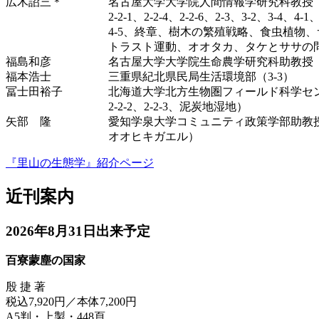
広木詔三＊ 名古屋大学大学院人間情報学研究科教授（
2-2-1、2-2-4、2-2-6、2-3、3-2、3-4、4-1、4-2
4-5、終章、樹木の繁殖戦略、食虫植物、サン
トラスト運動、オオタカ、タケとササの問
福島和彦 名古屋大学大学院生命農学研究科助教授（3
福本浩士 三重県紀北県民局生活環境部（3-3）
冨士田裕子 北海道大学北方生物圏フィールド科学センター
2-2-2、2-2-3、泥炭地湿地）
矢部 隆 愛知学泉大学コミュニティ政策学部助教授（
オオヒキガエル）
『里山の生態学』紹介ページ
近刊案内
2026年8月31日出来予定
百寮蒙塵の国家
殷 捷 著
税込7,920円／本体7,200円
A5判・上製・448頁