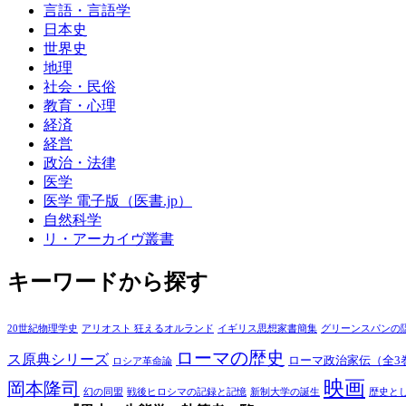
言語・言語学
日本史
世界史
地理
社会・民俗
教育・心理
経済
経営
政治・法律
医学
医学 電子版（医書.jp）
自然科学
リ・アーカイヴ叢書
キーワードから探す
20世紀物理学史
アリオスト 狂えるオルランド
イギリス思想家書簡集
グリーンスパンの
ローマの歴史
ス原典シリーズ
ローマ政治家伝（全3
ロシア革命論
映画
岡本隆司
幻の同盟
戦後ヒロシマの記録と記憶
新制大学の誕生
歴史と