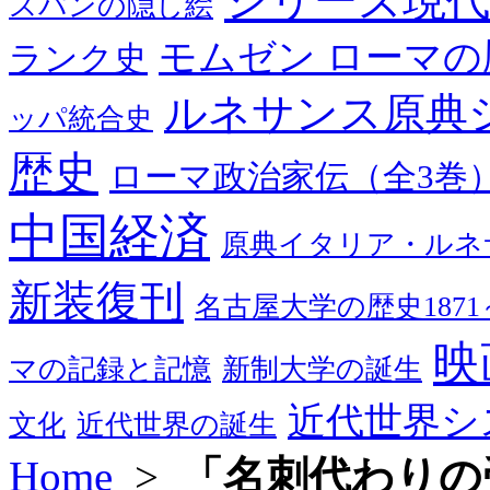
シリーズ現代
スパンの隠し絵
モムゼン ローマの
ランク史
ルネサンス原典
ッパ統合史
歴史
ローマ政治家伝（全3巻
中国経済
原典イタリア・ルネ
新装復刊
名古屋大学の歴史1871～
映
マの記録と記憶
新制大学の誕生
近代世界シ
文化
近代世界の誕生
Home
>
「名刺代わりの