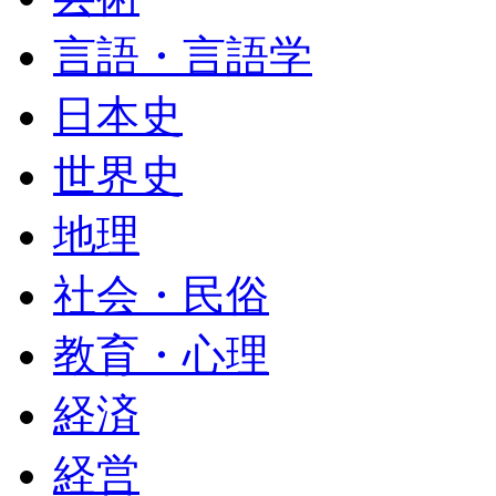
言語・言語学
日本史
世界史
地理
社会・民俗
教育・心理
経済
経営