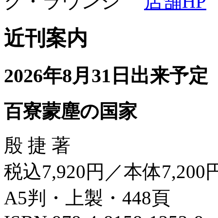
ク・ラウンジ
店舗HP
近刊案内
2026年8月31日出来予定
百寮蒙塵の国家
殷 捷 著
税込7,920円／本体7,200
A5判・上製・448頁