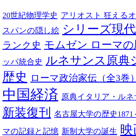
20世紀物理学史
アリオスト 狂える
シリーズ現代
スパンの隠し絵
モムゼン ローマの
ランク史
ルネサンス原典
ッパ統合史
歴史
ローマ政治家伝（全3巻
中国経済
原典イタリア・ルネ
新装復刊
名古屋大学の歴史1871～
映
マの記録と記憶
新制大学の誕生