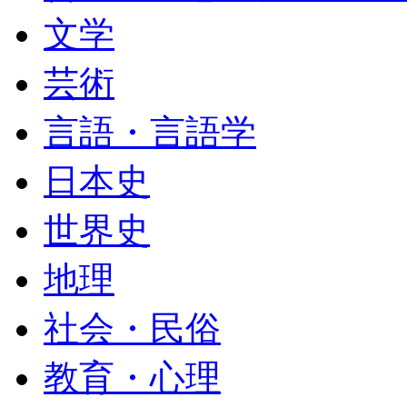
文学
芸術
言語・言語学
日本史
世界史
地理
社会・民俗
教育・心理