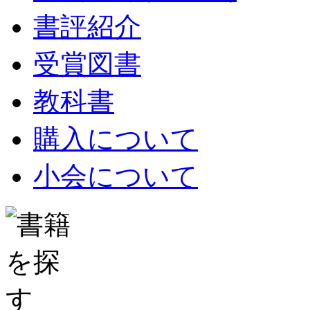
書評紹介
受賞図書
教科書
購入について
小会について