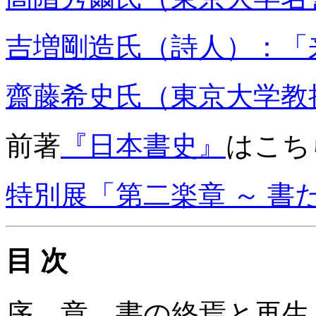
吉増剛造氏（詩人）：「
齋藤希史氏（東京大学教
前著
『日本書史』
はこち
特別展「第二楽章 ～ 書
目 次
序 章 書の終焉と再