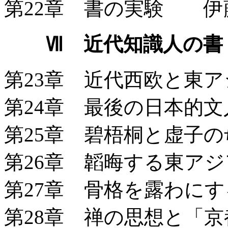
第22章 書の実験 伊
Ⅶ 近代知識人の書
第23章 近代西欧と東
第24章 最後の日本的
第25章 碧梧桐と虚子
第26章 韜晦する東ア
第27章 骨格を露わに
第28章 禅の思想と「