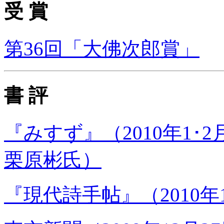
受 賞
第36回「大佛次郎賞」
書 評
『みすず』（2010年1
栗原彬氏）
『現代詩手帖』（2010年