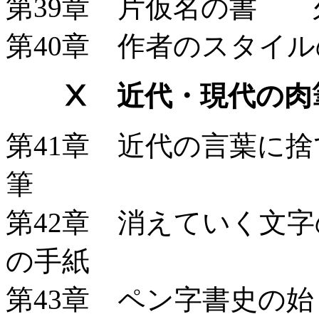
第39章 片仮名の書 
第40章 作者のスタイ
Ⅹ 近代・現代の肉
第41章 近代の言葉に
筆
第42章 消えていく文
の手紙
第43章 ペン字書史の