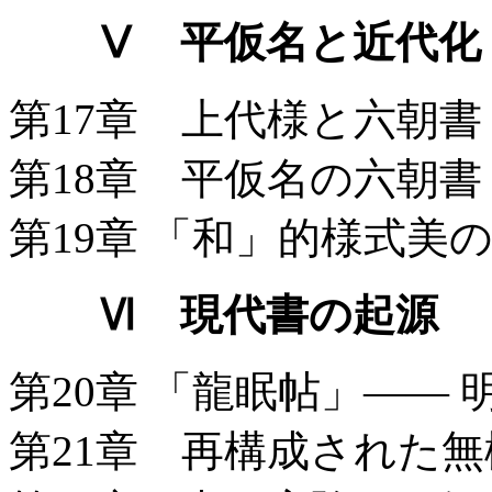
Ⅴ 平仮名と近代化
第17章 上代様と六朝
第18章 平仮名の六朝
第19章 「和」的様式
Ⅵ 現代書の起源
第20章 「龍眠帖」——
第21章 再構成された