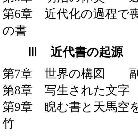
第6章 近代化の過程
の書
Ⅲ 近代書の起源
第7章 世界の構図 
第8章 写生された文
第9章 睨む書と天馬
竹