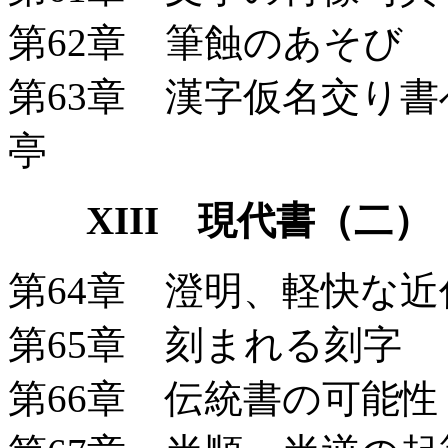
第62章 筆蝕のあそび
第63章 漢字仮名交り
亭
XIII 現代書（二）
第64章 澄明、軽快な
第65章 刻まれる刻字
第66章 伝統書の可能