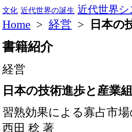
近代世界シ
文化
近代世界の誕生
Home
>
経営
>
日本の
書籍紹介
経営
日本の技術進歩と産業
習熟効果による寡占市場
西田 稔 著