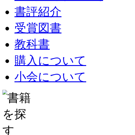
書評紹介
受賞図書
教科書
購入について
小会について