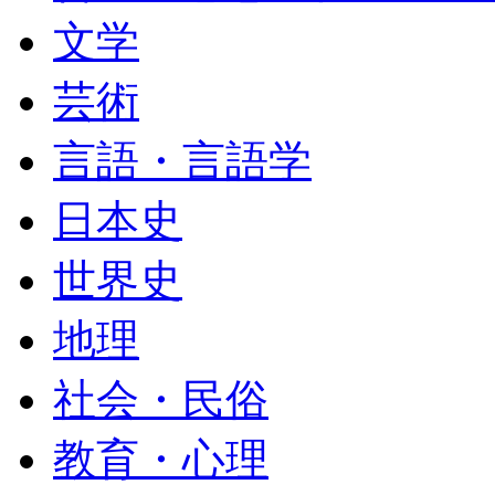
文学
芸術
言語・言語学
日本史
世界史
地理
社会・民俗
教育・心理