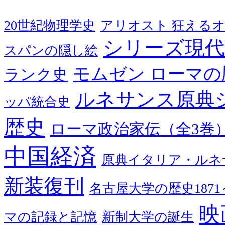
20世紀物理学史
アリオスト 狂える
シリーズ現代
スパンの隠し絵
モムゼン ローマの
ランク史
ルネサンス原典
ッパ統合史
歴史
ローマ政治家伝（全3巻
中国経済
原典イタリア・ルネ
新装復刊
名古屋大学の歴史1871～
映
マの記録と記憶
新制大学の誕生