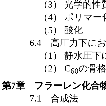
（3） 光学的性
（4） ポリマー
（5） 酸化
6.4 高圧力下にお
（1） 静水圧下に
（2） C
の骨
60
第7章 フラーレン化合
7.1 合成法