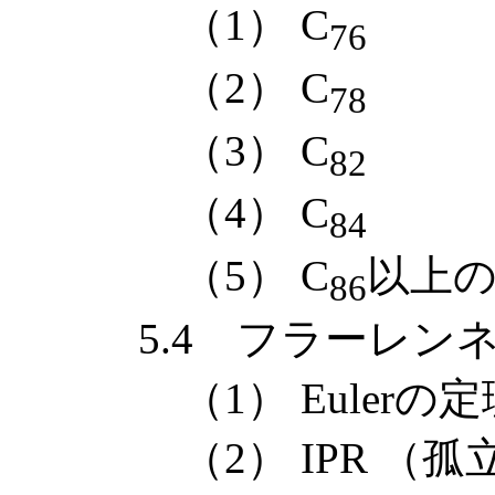
（1） C
76
（2） C
78
（3） C
82
（4） C
84
（5） C
以上
86
5.4 フラーレンネ
（1） Eulerの定
（2） IPR （孤