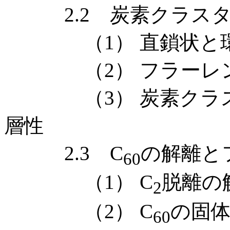
2.2 炭素クラスタ
（1） 直鎖状と環
（2） フラーレン
（3） 炭素クラス
層性
2.3 C
の解離と
60
（1） C
脱離の
2
（2） C
の固
60