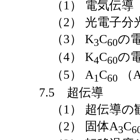
（1） 電気伝導
（2） 光電子分
（3） K
C
の
3
60
（4） K
C
の
4
60
（5） A
C
（A
1
60
7.5 超伝導
（1） 超伝導の
（2） 固体A
C
3
6