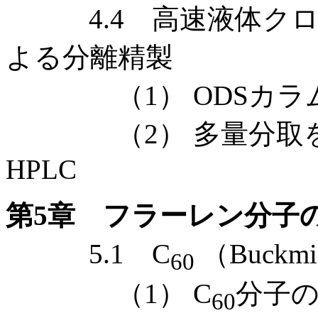
4.4 高速液体クロマ
よる分離精製
（1） ODSカラムを
（2） 多量分取を
HPLC
第5章 フラーレン分子
5.1 C
（Buckmin
60
（1） C
分子
60