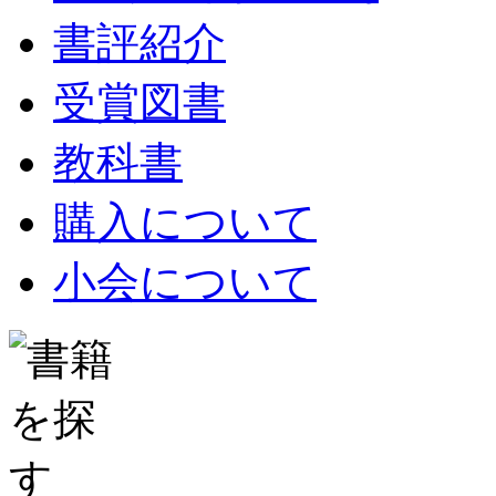
書評紹介
受賞図書
教科書
購入について
小会について