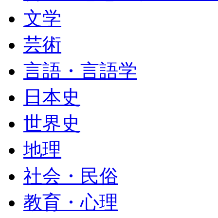
文学
芸術
言語・言語学
日本史
世界史
地理
社会・民俗
教育・心理