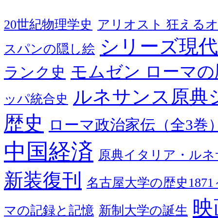
20世紀物理学史
アリオスト 狂える
シリーズ現代
スパンの隠し絵
モムゼン ローマの
ランク史
ルネサンス原典
ッパ統合史
歴史
ローマ政治家伝（全3巻
中国経済
原典イタリア・ルネ
新装復刊
名古屋大学の歴史1871～
映
マの記録と記憶
新制大学の誕生