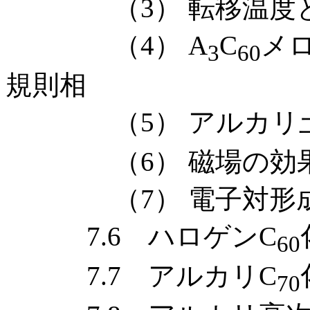
（3） 転移温度と
（4） A
C
メ
3
60
規則相
（5） アルカリ土
（6） 磁場の効
（7） 電子対形成
7.6 ハロゲンC
60
7.7 アルカリC
70