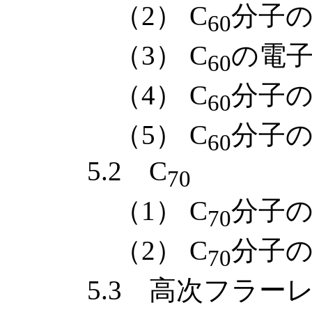
（2） C
分子
60
（3） C
の電子
60
（4） C
分子
60
（5） C
分子
60
5.2 C
70
（1） C
分子
70
（2） C
分子
70
5.3 高次フラーレ