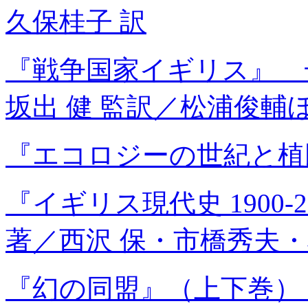
久保桂子 訳
『戦争国家イギリス』 
坂出 健 監訳／松浦俊輔
『エコロジーの世紀と植
『イギリス現代史 1900
著／西沢 保・市橋秀夫・
『幻の同盟』（上下巻） 