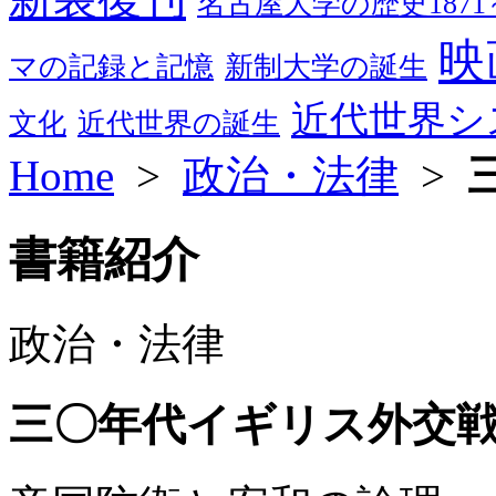
名古屋大学の歴史1871～
映
マの記録と記憶
新制大学の誕生
近代世界シ
文化
近代世界の誕生
Home
>
政治・法律
>
書籍紹介
政治・法律
三〇年代イギリス外交