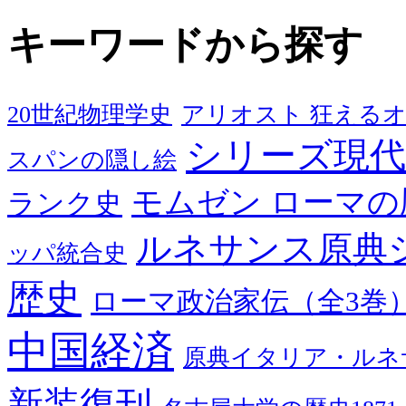
キーワードから探す
20世紀物理学史
アリオスト 狂える
シリーズ現代
スパンの隠し絵
モムゼン ローマの
ランク史
ルネサンス原典
ッパ統合史
歴史
ローマ政治家伝（全3巻
中国経済
原典イタリア・ルネ
新装復刊