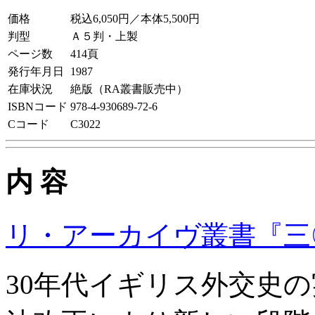
価格
税込6,050円／本体5,500円
判型
Ａ５判・上製
ページ数
414頁
発行年月日
1987
在庫状況
絶版（RA叢書販売中）
ISBNコード
978-4-930689-72-6
Cコード
C3022
内 容
リ・アーカイヴ叢書『三
30年代イギリス外交史の