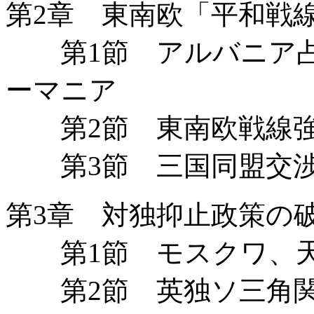
第2章 東南欧「平和戦
第1節 アルバニア占
ーマニア
第2節 東南欧戦線強
第3節 三国同盟交渉
第3章 対独抑止政策の
第1節 モスクワ、天
第2節 英独ソ三角関