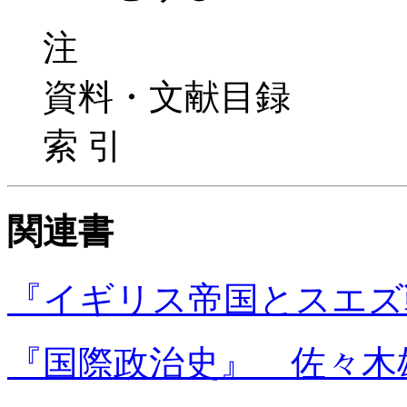
注
資料・文献目録
索 引
関連書
『イギリス帝国とスエズ
『国際政治史』 佐々木