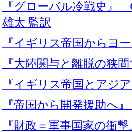
『グローバル冷戦史』 O
雄太 監訳
『イギリス帝国からヨー
『大陸関与と離脱の狭間で
『イギリス帝国とアジア
『帝国から開発援助へ』 
『財政＝軍事国家の衝撃