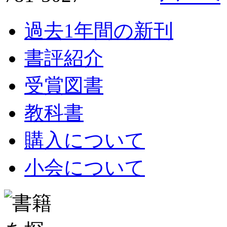
過去1年間の新刊
書評紹介
受賞図書
教科書
購入について
小会について