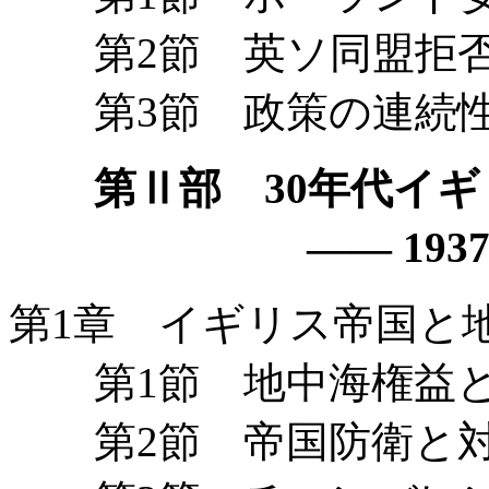
第2節 英ソ同盟拒否
第3節 政策の連続性
第Ⅱ部 30年代イ
—— 1937
第1章 イギリス帝国と
第1節 地中海権益と
第2節 帝国防衛と対