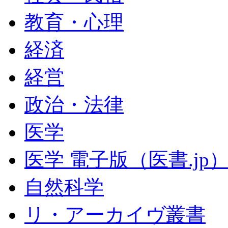
教育・心理
経済
経営
政治・法律
医学
医学 電子版（医書.jp
自然科学
リ・アーカイヴ叢書