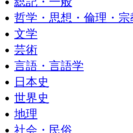
総記・一般
哲学・思想・倫理・宗
文学
芸術
言語・言語学
日本史
世界史
地理
社会・民俗