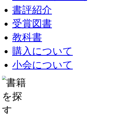
書評紹介
受賞図書
教科書
購入について
小会について