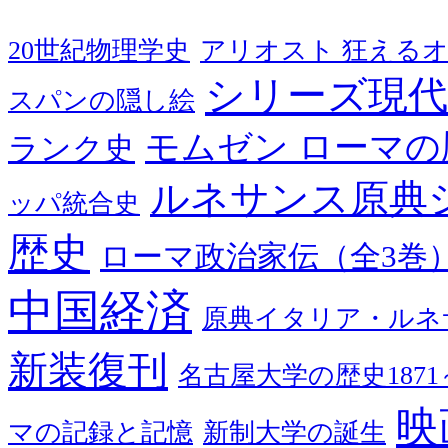
20世紀物理学史
アリオスト 狂える
シリーズ現代
スパンの隠し絵
モムゼン ローマの
ランク史
ルネサンス原典
ッパ統合史
歴史
ローマ政治家伝（全3巻
中国経済
原典イタリア・ルネ
新装復刊
名古屋大学の歴史1871～
映
マの記録と記憶
新制大学の誕生