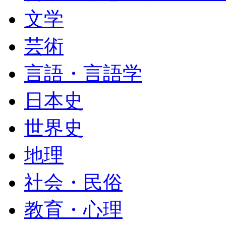
文学
芸術
言語・言語学
日本史
世界史
地理
社会・民俗
教育・心理