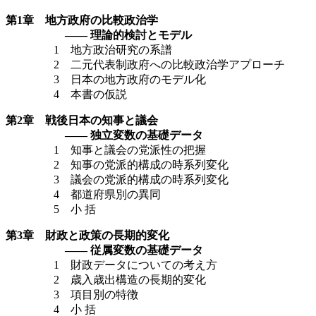
第1章 地方政府の比較政治学
—— 理論的検討とモデル
1 地方政治研究の系譜
2 二元代表制政府への比較政治学アプローチ
3 日本の地方政府のモデル化
4 本書の仮説
第2章 戦後日本の知事と議会
—— 独立変数の基礎データ
1 知事と議会の党派性の把握
2 知事の党派的構成の時系列変化
3 議会の党派的構成の時系列変化
4 都道府県別の異同
5 小 括
第3章 財政と政策の長期的変化
—— 従属変数の基礎データ
1 財政データについての考え方
2 歳入歳出構造の長期的変化
3 項目別の特徴
4 小 括