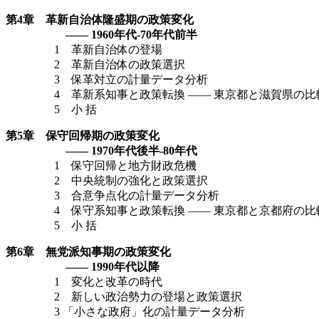
第4章 革新自治体隆盛期の政策変化
—— 1960年代-70年代前半
1 革新自治体の登場
2 革新自治体の政策選択
3 保革対立の計量データ分析
4 革新系知事と政策転換 —— 東京都と滋賀県の比
5 小 括
第5章 保守回帰期の政策変化
—— 1970年代後半-80年代
1 保守回帰と地方財政危機
2 中央統制の強化と政策選択
3 合意争点化の計量データ分析
4 保守系知事と政策転換 —— 東京都と京都府の比
5 小 括
第6章 無党派知事期の政策変化
—— 1990年代以降
1 変化と改革の時代
2 新しい政治勢力の登場と政策選択
3 「小さな政府」化の計量データ分析