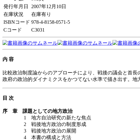
発行年月日
2007年12月10日
在庫状況
在庫有り
ISBNコード
978-4-8158-0571-5
Cコード
C3031
内 容
比較政治制度論からのアプローチにより、戦後の議会と首長
政府の政治的ダイナミクスをかつてない水準で描き出す。地
目 次
序 章 課題としての地方政治
1 地方自治研究の新たな焦点
2 戦後地方政治の制度形成
3 戦後地方政治の展開
4 本書の構成と方法