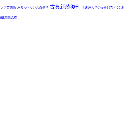
古典新装復刊
サンス芸術論
原典ルネサンス自然学
名古屋大学の歴史1871～2019
電磁気学読本