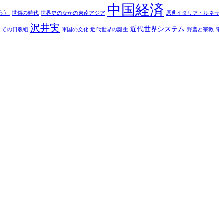
中国経済
巻）
世俗の時代
世界史のなかの東南アジア
原典イタリア・ルネ
沢井実
近代世界システム
しての日教組
軍国の文化
近代世界の誕生
野蛮と宗教