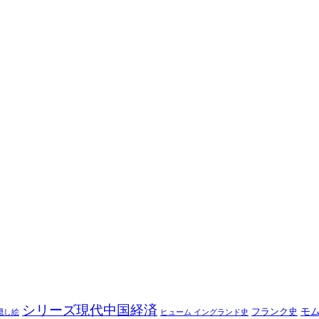
シリーズ現代中国経済
モ
フランク史
隠し絵
ヒューム イングランド史