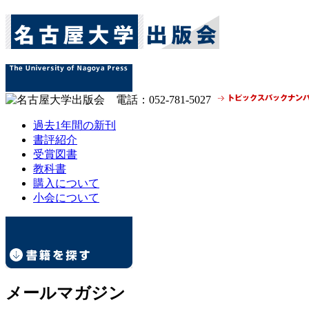
過去1年間の新刊
書評紹介
受賞図書
教科書
購入について
小会について
メールマガジン