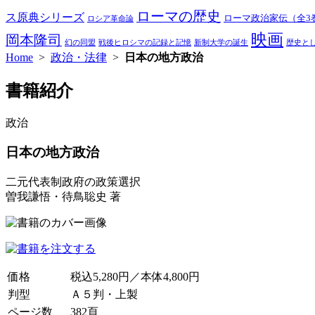
ローマの歴史
ス原典シリーズ
ローマ政治家伝（全3
ロシア革命論
映画
岡本隆司
幻の同盟
戦後ヒロシマの記録と記憶
新制大学の誕生
歴史と
Home
>
政治・法律
>
日本の地方政治
書籍紹介
政治
日本の地方政治
二元代表制政府の政策選択
曽我謙悟・待鳥聡史 著
価格
税込5,280円／本体4,800円
判型
Ａ５判・上製
ページ数
382頁