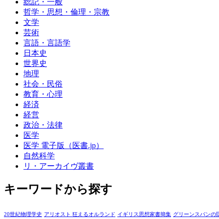
総記・一般
哲学・思想・倫理・宗教
文学
芸術
言語・言語学
日本史
世界史
地理
社会・民俗
教育・心理
経済
経営
政治・法律
医学
医学 電子版（医書.jp）
自然科学
リ・アーカイヴ叢書
キーワードから探す
20世紀物理学史
アリオスト 狂えるオルランド
イギリス思想家書簡集
グリーンスパンの