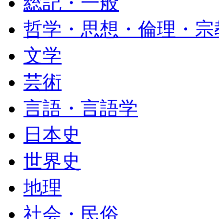
総記・一般
哲学・思想・倫理・宗
文学
芸術
言語・言語学
日本史
世界史
地理
社会・民俗