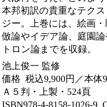
本邦初訳の貴重なテクス
ジー。上巻には、絵画・
倣論やイデア論、庭園論
トロン論までを収録。
池上俊一 監修
価格 税込9,900円／本体9
Ａ５判・上製・524頁
ISBN978-4-8158-1026-