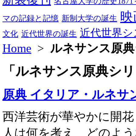
名古屋大学の歴史1871～
映
マの記録と記憶
新制大学の誕生
近代世界シ
文化
近代世界の誕生
Home
>
ルネサンス原典
「ルネサンス原典シリ
原典 イタリア・ルネサ
西洋芸術が華やかに開花
人は何を考え、どのよう