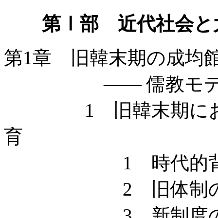
第Ⅰ部 近代社会と大学
第1章 旧韓末期の成均
—— 儒教モデル
1 旧韓末期におけ
育
1 時代的背
2 旧体制の教
3 新制度の