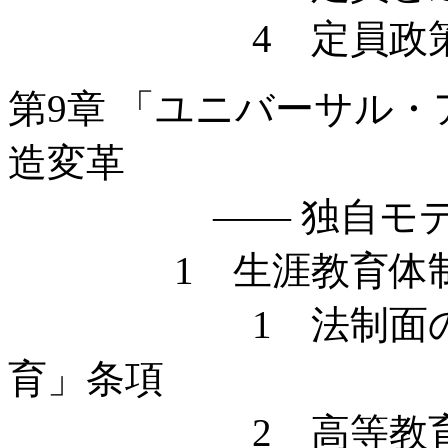
4 定員政策の
第9章 「ユニバーサル
造変革
—— 独自モデル
1 生涯教育体制
1 法制面の整備 
育」条項
2 高等教育システ