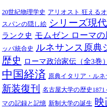
20世紀物理学史
アリオスト 狂える
シリーズ現代
スパンの隠し絵
モムゼン ローマの
ランク史
ルネサンス原典
ッパ統合史
歴史
ローマ政治家伝（全3巻
中国経済
原典イタリア・ルネ
新装復刊
名古屋大学の歴史1871～
映
マの記録と記憶
新制大学の誕生