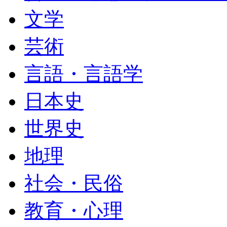
文学
芸術
言語・言語学
日本史
世界史
地理
社会・民俗
教育・心理