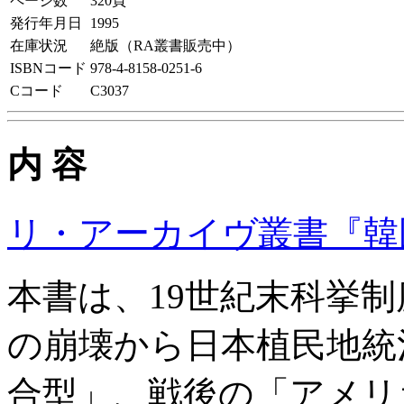
ページ数
320頁
発行年月日
1995
在庫状況
絶版（RA叢書販売中）
ISBNコード
978-4-8158-0251-6
Cコード
C3037
内 容
リ・アーカイヴ叢書『韓
本書は、19世紀末科挙
の崩壊から日本植民地統
合型」、戦後の「アメリ