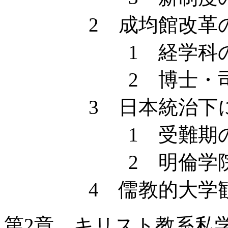
2 成均館改革の
1 経学科の
2 博士・司
3 日本統治下にお
1 受難期の
2 明倫学院の
4 儒教的大学観
第2章 キリスト教系私