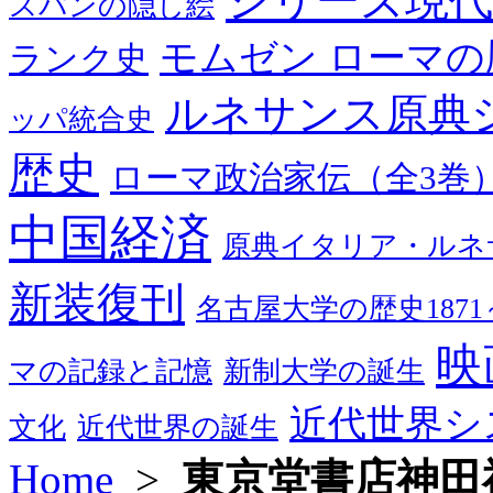
シリーズ現代
スパンの隠し絵
モムゼン ローマの
ランク史
ルネサンス原典
ッパ統合史
歴史
ローマ政治家伝（全3巻
中国経済
原典イタリア・ルネ
新装復刊
名古屋大学の歴史1871～
映
マの記録と記憶
新制大学の誕生
近代世界シ
文化
近代世界の誕生
Home
>
東京堂書店神田