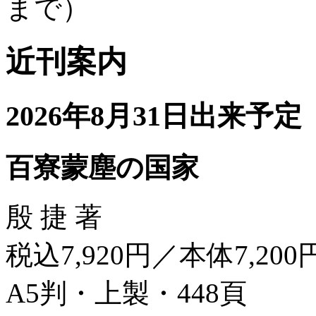
まで）
近刊案内
2026年8月31日出来予定
百寮蒙塵の国家
殷 捷 著
税込7,920円／本体7,200
A5判・上製・448頁