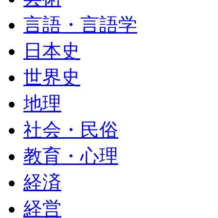
言語・言語学
日本史
世界史
地理
社会・民俗
教育・心理
経済
経営