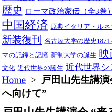
歴史
ローマ政治家伝（全3巻
中国経済
原典イタリア・ルネ
新装復刊
名古屋大学の歴史1871～
映
マの記録と記憶
新制大学の誕生
近代世界シ
文化
近代世界の誕生
Home
>
戸田山先生講演
へ向けて”