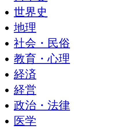
世界史
地理
社会・民俗
教育・心理
経済
経営
政治・法律
医学